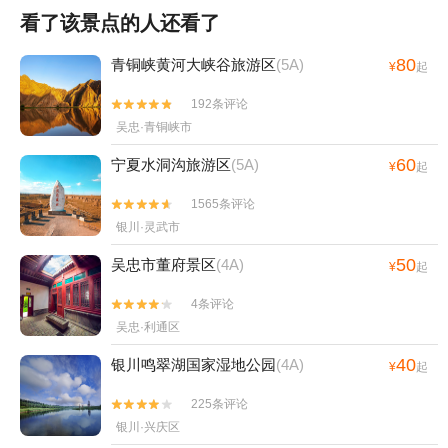
看了该景点的人还看了
80
青铜峡黄河大峡谷旅游区
(5A)
¥
起
192条评论


吴忠·青铜峡市
60
宁夏水洞沟旅游区
(5A)
¥
起
1565条评论


银川·灵武市
50
吴忠市董府景区
(4A)
¥
起
4条评论


吴忠·利通区
40
银川鸣翠湖国家湿地公园
(4A)
¥
起
225条评论


银川·兴庆区