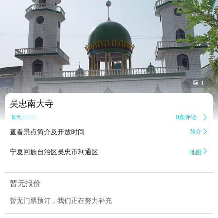


1
吴忠南大寺
0条评论

暂无点评
查看景点简介及开放时间
简介


宁夏回族自治区吴忠市利通区
地图
暂无报价
暂无门票预订，我们正在努力补充