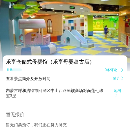


2
乐享仓储式母婴馆（乐享母婴盘古店）
0条评论

暂无点评
查看景点简介及开放时间
简介

内蒙古呼和浩特市回民区中山西路民族商场对面莲七珠
地图
宝3层

暂无报价
暂无门票预订，我们正在努力补充