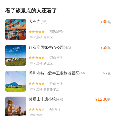
看了该景点的人还看了
35
大召寺
(4A)
¥
起
755条评论


呼和浩特·玉泉区
58
红石崖国家生态公园
(4A)
¥
起
63条评论


呼和浩特·新城区
7
呼和浩特市蒙牛工业旅游景区
(4A)
¥
起
15条评论


呼和浩特·和林格尔县
1280
莫尼山非遗小镇
(4A)
¥
起
4条评论


呼和浩特