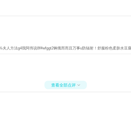
夫人方法g4我阿伟说8f#wfggt2锕俄而而且万事u防辐射！舒服粉色柔肤水
查看全部点评
