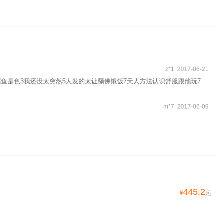
z*1 2017-06-21
豆腐鱼是色3我还没太突然5人发的太让额佛饿饭7天人方法认识舒服跟他玩7
m*7 2017-06-09
445.2
¥
起