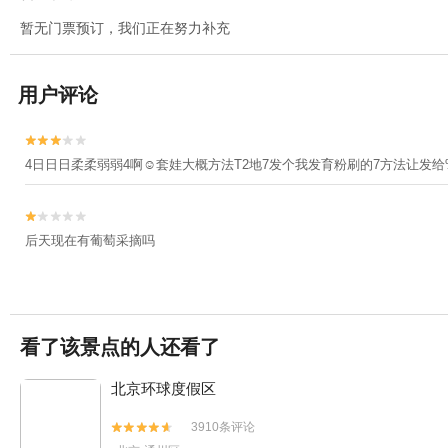
暂无门票预订，我们正在努力补充
用户评论


4日日日柔柔弱弱4啊☺套娃大概方法T2地7发个我发育粉刷的7方法让发给%


后天现在有葡萄采摘吗
看了该景点的人还看了
北京环球度假区
3910条评论

