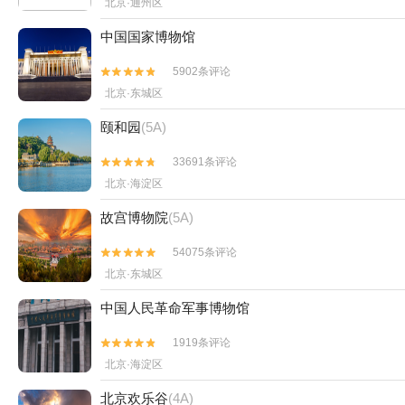
北京·通州区
中国国家博物馆
5902条评论


北京·东城区
颐和园
(5A)
33691条评论


北京·海淀区
故宫博物院
(5A)
54075条评论


北京·东城区
中国人民革命军事博物馆
1919条评论


北京·海淀区
北京欢乐谷
(4A)