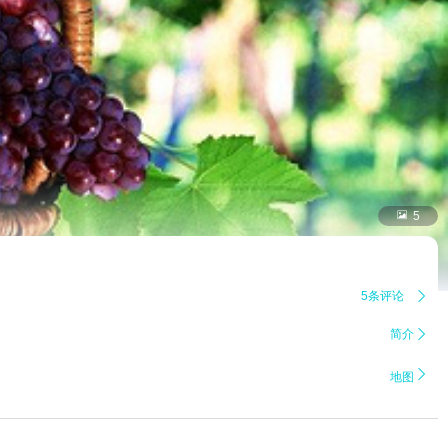

5
5条评论

简介


地图