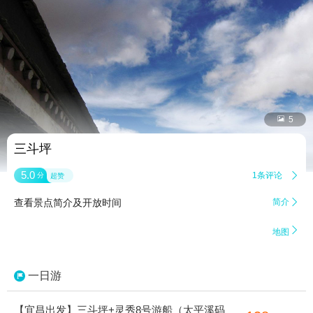


5
三斗坪
5.0
1条评论

分
超赞
查看景点简介及开放时间
简介


地图
一日游
【宜昌出发】三斗坪+灵秀8号游船（太平溪码