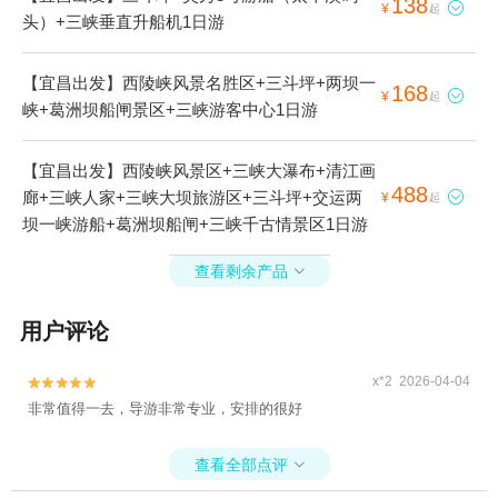
138

¥
起
头）+三峡垂直升船机1日游
【宜昌出发】西陵峡风景名胜区+三斗坪+两坝一
168

¥
起
峡+葛洲坝船闸景区+三峡游客中心1日游
【宜昌出发】西陵峡风景区+三峡大瀑布+清江画
488
廊+三峡人家+三峡大坝旅游区+三斗坪+交运两

¥
起
坝一峡游船+葛洲坝船闸+三峡千古情景区1日游
查看剩余产品

用户评论
x*2 2026-04-04


非常值得一去，导游非常专业，安排的很好
查看全部点评
