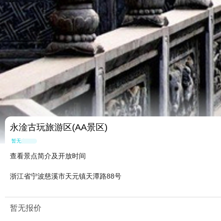
永淦古玩旅游区(AA景区)
暂无点评
查看景点简介及开放时间
浙江省宁波慈溪市天元镇天潭路88号
暂无报价