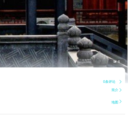

6
0条评论

简介


地图