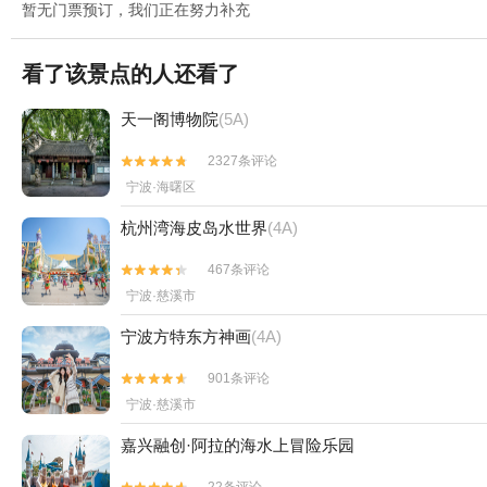
暂无门票预订，我们正在努力补充
看了该景点的人还看了
天一阁博物院
(5A)
2327条评论


宁波·海曙区
杭州湾海皮岛水世界
(4A)
467条评论


宁波·慈溪市
宁波方特东方神画
(4A)
901条评论


宁波·慈溪市
嘉兴融创·阿拉的海水上冒险乐园