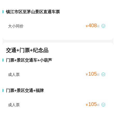
镇江市区至茅山景区直通车票
408
大小同价

¥
起
交通+门票+纪念品
门票+景区交通车+小葫芦
105
成人票

¥
起
门票+景区交通+福牌
105
成人票

¥
起