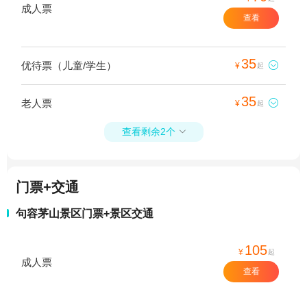
成人票
查看
35
优待票（儿童/学生）

¥
起
35
老人票

¥
起
查看剩余2个

门票+交通
句容茅山景区门票+景区交通
105
¥
起
成人票
查看