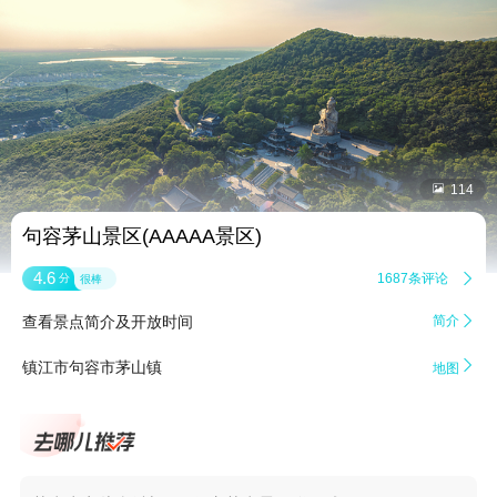


114
句容茅山景区(AAAAA景区)
4.6
1687条评论

分
很棒
查看景点简介及开放时间
简介


镇江市句容市茅山镇
地图