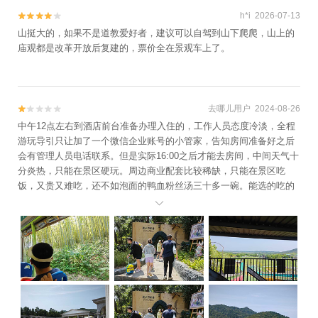
谷庄园+溧阳温泉花园+天目湖水世界+全国
h*i 2026-07-13


3D魔幻艺术展溧阳站+嬉戏谷韩国馆+淹城遗
山挺大的，如果不是道教爱好者，建议可以自驾到山下爬爬，山上的
庙观都是改革开放后复建的，票价全在景观车上了。
址公园+常州奥普乐欢乐水世界+​Yani
lounge+常州大剧院+常州大学体育馆+常州奥
体中心+君雅皮划艇(常州)+恐龙城迪诺水镇
+南山竹海古街+环球动漫嬉戏谷夜公园+太
去哪儿用户 2024-08-26


湖湾开元名庭大酒店+茅山东方盐湖城+溧阳
中午12点左右到酒店前台准备办理入住的，工作人员态度冷淡，全程
丫髻山风景区+常州太湖修心谷+首届太湖湾
游玩导引只让加了一个微信企业账号的小管家，告知房间准备好之后
稻草艺术节+常州金橙剧院+常州本地玩乐
会有管理人员电话联系。但是实际16:00之后才能去房间，中间天气十
+龙凤谷景区+松岭竹海漂流+佳农探趣科普
分炎热，只能在景区硬玩。周边商业配套比较稀缺，只能在景区吃
饭，又贵又难吃，还不如泡面的鸭血粉丝汤三十多一碗。能选的吃的
体验园+常州薰衣草庄园+恐龙人俱乐部-恐龙
也不多。我们从魔法黑森林出发，进去发现拍照打卡不错，还有水雾
人防灾避险体验馆+茅山森林世界+花谷奇缘

喷雾降温。和队友拍了好多张。也只有几个出片的背景，它得广告宣
+江南环球港世界港口小镇+天宁宝塔+扬州
传那几个，除此之外也没什么了。然后是林深见鹿，可以近距离投喂
天乐湖嬉乐谷+艾酷极限蹦极俱乐部+江苏茅
小鹿。顺路到欧洲希腊神话雕像广场。然后路过高空玻璃栈道都是单
山金牛洞景区+恐龙园侏罗纪水世界+中华恐
独收费，就没玩了40｜人。最无语的来了，酒景套票里有双人漂流，
龙园周游卡+嬉乐湾童趣世界+松岭部落+常
当时就是冲着这个来的。我们坐着观光小火车去了之后发现和小食区
州浅草文化汤+壕熊庄园+常州旅行跟拍+太
和烧烤区连着。人流巨大，一问漂流检票处工作人员，需要排队至少
两三个小时。而且17:00就关闭了，根本排不到。为什么不控制客流，
湖湾露营谷+淹城超越户外探索主题乐园+七