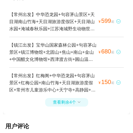
【常州出发】中华恐龙园+句容茅山景区+天
599
目湖南山竹海+天目湖旅游度假区+天目湖山

¥
起
水园+淹城春秋乐园+江苏淹城野生动物世界
+淹城遗址公园+茅山东方盐湖城+茅山森林
世界+花谷奇缘+恐龙园侏罗纪水世界+淹城
【镇江出发】宝华山国家森林公园+句容茅山
春秋水世界+淹城冰雪世界1日游
680
景区+镇江博物馆+北固山+焦山+南山+金山

¥
起
+中国醋文化博物馆+西津渡古街+圌山温泉
度假区+千华古村+镇江本地玩乐+焦山古炮
台+金山寺+圌山1日游
【常州出发】红梅阁+中华恐龙园+句容茅山
150
景区+红梅公园+南山竹海+天目湖旅游度假

¥
起
区+常州市儿童游乐中心+天宁寺+高静园+天
目湖御水温泉+东坡园+白龙观+天目湖山水
查看剩余4个

园+淹城春秋乐园+嬉戏谷+常州古运河+淹城
野生动物世界+常州博物馆+常州市南大街商
贸休闲旅游区+常州市青枫公园+常州新区中
用户评论
心公园+中华孝道园+常州中华恐龙园鼎宴火
锅+常州花博会+扬州天乐湖嬉乐谷+溧阳翠