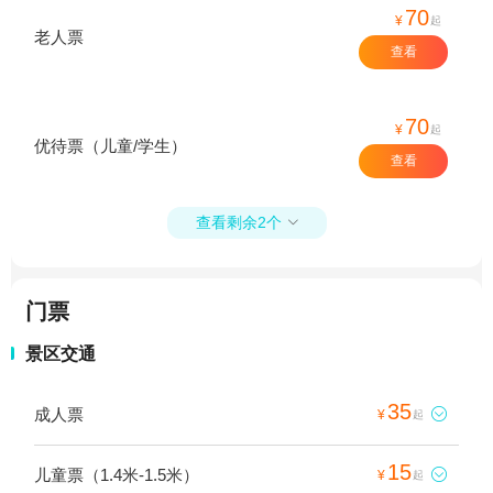
70
¥
起
老人票
查看
70
¥
起
优待票（儿童/学生）
查看
查看剩余2个

门票
景区交通
35
成人票

¥
起
15
儿童票（1.4米-1.5米）

¥
起