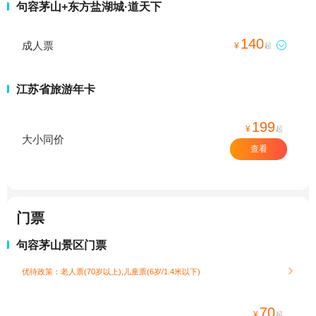
句容茅山+东方盐湖城·道天下
140
成人票

¥
起
江苏省旅游年卡
199
¥
起
大小同价
查看
门票
句容茅山景区门票
优待政策：老人票(70岁以上),儿童票(6岁/1.4米以下)

70
¥
起