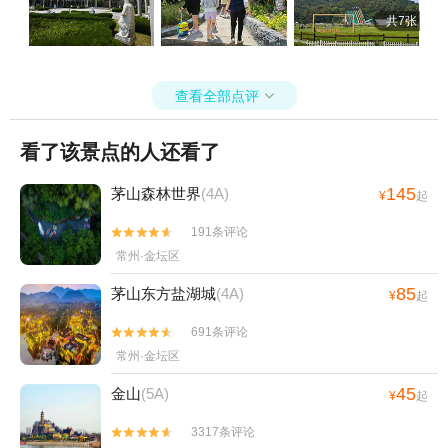
而且排队混乱，没有工作人员引导，乱糟糟得人群挤。心情已经特别
彩曹山+金坛茅山风景区+环球燃擎卡丁车(江
共7张
不愉快了，存放随身物品的行李柜扫码收费，每小时十几元。接驳小
南环球港店)+嬉乐湾童趣世界+汽车来斯+常
火车也不来，火热的太阳炙烤，房间入住迟迟没有通知，这时候已经
州|常州星宠屋萌宠乐园（嘉宏店）+常州梵
想退票，先线上咨询q哪儿平台，客服让电话打平台总号，总号表示酒
高星空艺术馆+恐龙人燃剧场+常州花博园
店前台愿意退我们就可以退。然后再打给酒店，酒店说不能退了，只
查看全部点评

+常州失恋博物馆+【常州】滑稽戏《陈奂生
能硬着头皮逛，等待入住。一直感觉奇怪，美tuan平台都是可以退
的吃饭问题》+常州安哥拉巨兔体验馆+迪诺
得，这个一经出售就不让退。我们实际入住房间一直到16:50左右。酒
看了该景点的人还看了
店环境更不用说，林森客栈，在山里，知青宿舍改的平房。开门一股
水镇攀岩+迪诺水镇皮划艇+茅山道温泉+江
霉味，花洒是坏的，不能固定好角度，洗漱用品都是10ml左右一次性
南环球港AR儿童乐园+曹山火车来斯+中华恐
小瓶子，我和队友都不够用。卫生状况也不怎么样。比较破旧。吹风
145
茅山森林世界
(4A)
¥
起
龙园旅游度假区+佳农探趣休闲生态园+常州
机则是过度使用，风力不大。而且已经由于高温，出风口裂开变形，
海昌海洋探索馆+溧阳南山和园游乐园+茅山
191条评论
也没有关闭按钮，只能拔线断电。工作人员应该检查及时更换啊？毛


仙姑村+溧阳田园拖拉机+茅山森林世界露营
巾浴巾和床上都是一股淡淡的霉味，睡到半夜身上起小包，出去玩住
常州·金坛区
地+淹城春秋水世界+天目湖夜公园+阳光里-
过好多酒店，都没这个样子。特别火大。涂了好多舒缓膏才缓解一
85
茅山东方盐湖城
(4A)
sun·lab+环球融创曹山未来城+茅山茶海+常
些。第二天安排了早饭，还可以，稍稍弥补昨天得郁闷和冒火。建议
¥
起
想来拍照打卡得可以玩一下，其他感觉不如去老牌的旅游景点。
州市洪亮吉纪念馆+环球港龙眼摩天轮+南山
691条评论


竹海地轨+壕熊庄园露营地+来斯.曹山乡村旅
常州·金坛区
游体验区+茅山望悠谷景区+山野农场+常州·
超级MAX新龙芒禾音乐节+茅山森林世界丛
45
金山
(5A)
¥
起
林漂流+【常州】长荡湖芒禾音乐节+溧阳龙
3317条评论


潭森林公园+常州太湖湾旅游度假区+常州盟