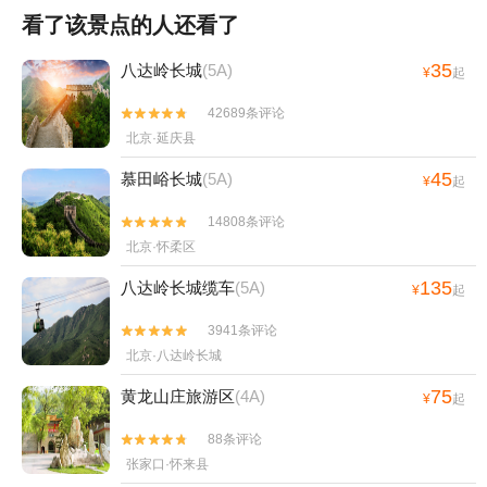
看了该景点的人还看了
35
八达岭长城
(5A)
¥
起
42689条评论


北京·延庆县
45
慕田峪长城
(5A)
¥
起
14808条评论


北京·怀柔区
135
八达岭长城缆车
(5A)
¥
起
3941条评论


北京·八达岭长城
75
黄龙山庄旅游区
(4A)
¥
起
88条评论


张家口·怀来县