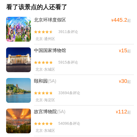
看了该景点的人还看了
445.2
北京环球度假区
¥
起
3911条评论


北京·通州区
15
中国国家博物馆
¥
起
5915条评论


北京·东城区
30
颐和园
(5A)
¥
起
33694条评论


北京·海淀区
112
故宫博物院
(5A)
¥
起
54096条评论


北京·东城区