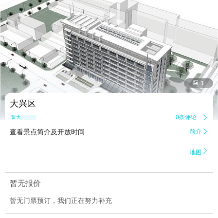


1
大兴区
0条评论

暂无点评
查看景点简介及开放时间
简介


地图
暂无报价
暂无门票预订，我们正在努力补充