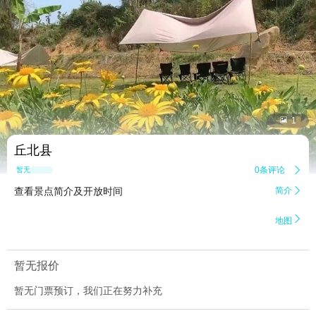


1
丘北县
0条评论

暂无点评
查看景点简介及开放时间
简介


地图
暂无报价
暂无门票预订，我们正在努力补充