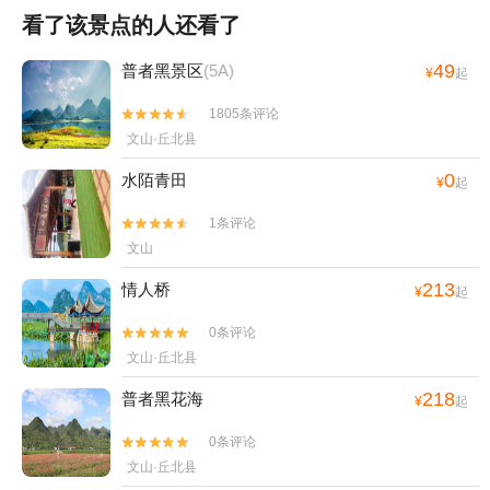
看了该景点的人还看了
49
普者黑景区
(5A)
¥
起
1805条评论


文山·丘北县
0
水陌青田
¥
起
1条评论


文山
213
情人桥
¥
起
0条评论


文山·丘北县
218
普者黑花海
¥
起
0条评论


文山·丘北县