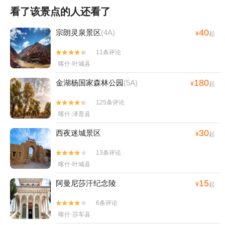
看了该景点的人还看了
40
宗朗灵泉景区
(4A)
¥
起
11条评论


喀什·叶城县
180
金湖杨国家森林公园
(5A)
¥
起
125条评论


喀什·泽普县
30
西夜迷城景区
¥
起
13条评论


喀什·叶城县
15
阿曼尼莎汗纪念陵
¥
起
6条评论


喀什·莎车县