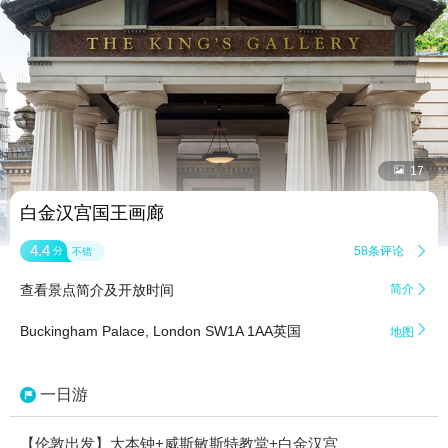


17
白金汉宫国王画廊
4.4
58条评论

分
不错
查看景点简介及开放时间
简介


Buckingham Palace, London SW1A 1AA英国
地图
一日游
【伦敦出发】大本钟+威斯敏斯特教堂+白金汉宫