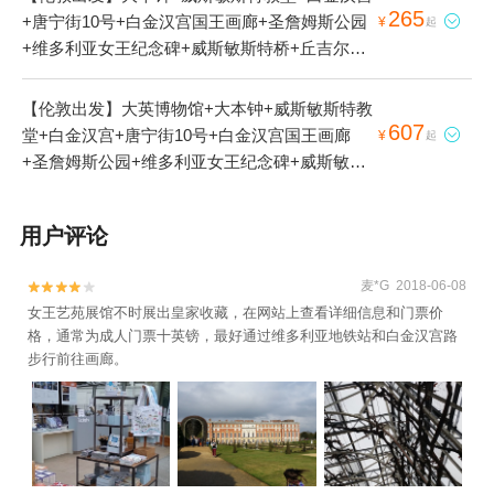
265
+唐宁街10号+白金汉宫国王画廊+圣詹姆斯公园

¥
起
+维多利亚女王纪念碑+威斯敏斯特桥+丘吉尔首
相战时办公室+国家美术馆+特拉法加广场+莱斯
特广场1日游
【伦敦出发】大英博物馆+大本钟+威斯敏斯特教
607
堂+白金汉宫+唐宁街10号+白金汉宫国王画廊

¥
起
+圣詹姆斯公园+维多利亚女王纪念碑+威斯敏斯
特桥+丘吉尔首相战时办公室+国家美术馆+特拉
法加广场+莱斯特广场1日游
用户评论
麦*G 2018-06-08


女王艺苑展馆不时展出皇家收藏，在网站上查看详细信息和门票价
格，通常为成人门票十英镑，最好通过维多利亚地铁站和白金汉宫路
步行前往画廊。