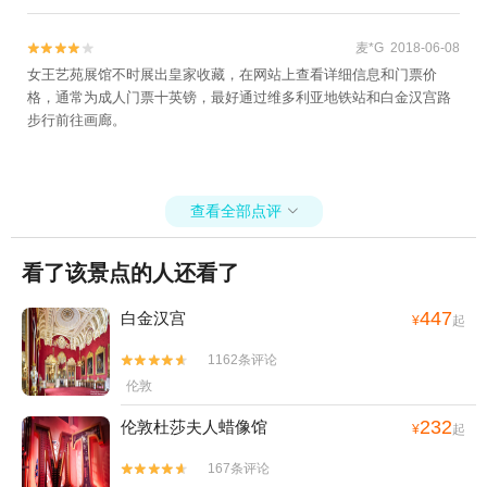
麦*G 2018-06-08


女王艺苑展馆不时展出皇家收藏，在网站上查看详细信息和门票价
格，通常为成人门票十英镑，最好通过维多利亚地铁站和白金汉宫路
步行前往画廊。
查看全部点评

看了该景点的人还看了
447
白金汉宫
¥
起
1162条评论


伦敦
232
伦敦杜莎夫人蜡像馆
¥
起
167条评论

