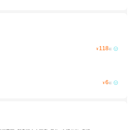
118

¥
起
6

¥
起