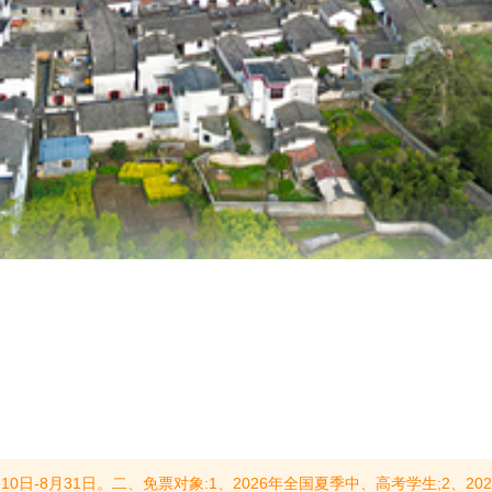
学及以上应届毕业生(含专科、本科、硕士研究生和博士研究生毕业生)。三、政策条件:活动期间，中、高考学生凭本人身份证和准考证原件，应届毕业生凭本人身份证和毕业证原件或学信网毕业证