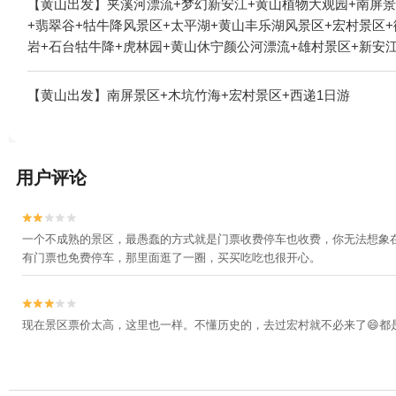
【黄山出发】夹溪河漂流+梦幻新安江+黄山植物大观园+南屏景
+翡翠谷+牯牛降风景区+太平湖+黄山丰乐湖风景区+宏村景区+
岩+石台牯牛降+虎林园+黄山休宁颜公河漂流+雄村景区+新安江
+养生河漂流+东黄山旅游度假区+香溪漂流+黄山门+黄山云谷
安人家酒楼+洞天湾风景区+新安江塔坑三口柑橘园+新安江水世界
【黄山出发】南屏景区+木坑竹海+宏村景区+西递1日游
+古徽州文化旅游区+阳产土楼+黄山风景区太平索道+黄山白云
馆+岭南景区+新安江激情水世界+黄山宏村国际滑翔伞基地+太
馆+黄山不夜城+漫溪里游乐园+稽灵山欢乐世界+五溪山大峡谷
云山自由家营地+黄山徽秀1日游
用户评论


一个不成熟的景区，最愚蠢的方式就是门票收费停车也收费，你无法想象
有门票也免费停车，那里面逛了一圈，买买吃吃也很开心。


现在景区票价太高，这里也一样。不懂历史的，去过宏村就不必来了😄都