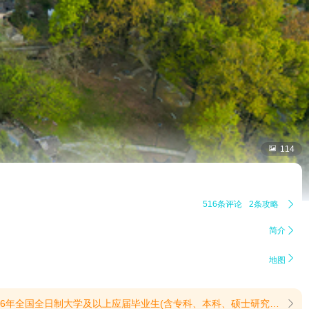

114
516条评论
2条攻略

简介


地图
明，享受集团旗下西递、宏村、木坑竹海、塔川、卢村、屏山、南屏景区免票，仅指景区首道门票，不含景区二消。(提示有效期2026/5/25至2026/8/31)
