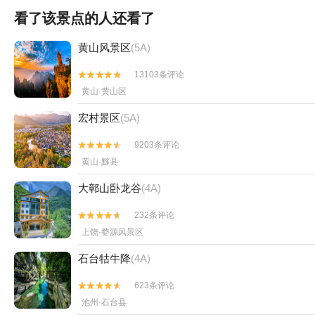
看了该景点的人还看了
黄山风景区
(5A)
13103条评论


黄山·黄山区
宏村景区
(5A)
9203条评论


黄山·黟县
大鄣山卧龙谷
(4A)
232条评论


上饶·婺源风景区
石台牯牛降
(4A)
623条评论


池州·石台县