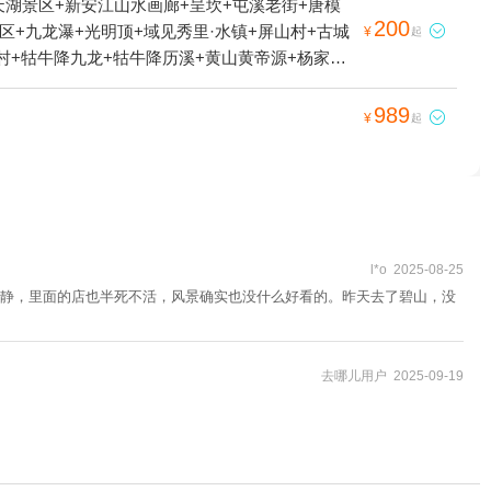
天湖景区+新安江山水画廊+呈坎+屯溪老街+唐模
200
区+九龙瀑+光明顶+域见秀里·水镇+屏山村+古城

¥
起
村+牯牛降九龙+牯牛降历溪+黄山黄帝源+杨家寨
菊》实景演出+横江山水竹筏+西海大峡谷+黄山新
武纪石林景区+合肥万普拓展基地（黄山）+守拙园
989

¥
起
出+黎阳水街+宏村冰雪世界+黄山市徽州雕刻博物
汉广德王国古都+黄山屯之谷景区+黄山市城市展示
江夜游码头+西递石林水世界+徽州府衙+新安江+齐
l*o 2025-08-25
静，里面的店也半死不活，风景确实也没什么好看的。昨天去了碧山，没
去哪儿用户 2025-09-19