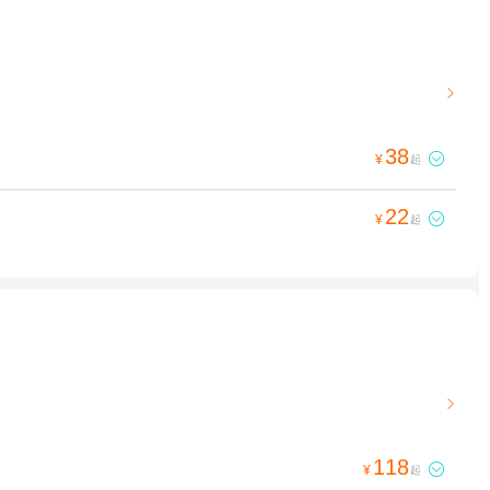

38

¥
起
22

¥
起

118

¥
起