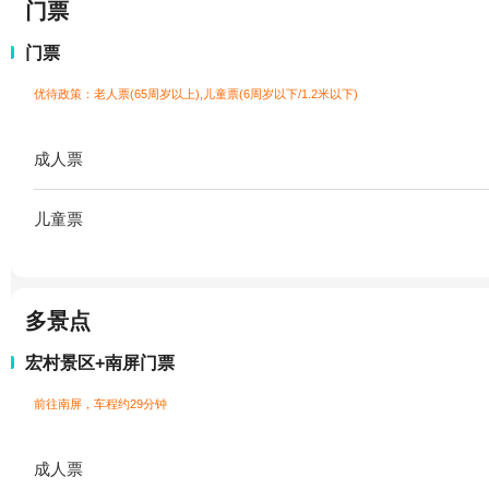
门票
门票
优待政策：老人票(65周岁以上),儿童票(6周岁以下/1.2米以下)
成人票
儿童票
多景点
宏村景区+南屏门票
前往南屏，车程约29分钟
成人票