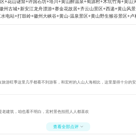
区+花山谜窟+许国石坊+塔川+黄山醉温泉+蜀源村+木坑竹海+黄山
徽州古城+新安江龙舟漂游+赛金花故居+齐云山景区+西递+黄山风景
水电站+打鼓岭+徽州大峡谷+黄山-温泉景区+黄山野生猴谷景区+卢
索道+斗山街+新安江滨水旅游景区+芙蓉谷+新安江月亮岛+《宏村阿
+新安江国画长廊游船+棠樾牌坊群鲍家花园+北京D-life礼堂+寒
宾馆+黄山北海宾馆+黄山本地玩乐+黄山狮林大酒店+黄山喜乐汇演
平湖峡谷漂流+宏村-画桥+新安江景区《江清月近人》实景演艺+西
+黄山宏村国际滑翔伞基地(宏村大同动力伞基地)+新安江+梦幻新安
在旅游旺季这里几乎都看不到游客，和宏村的人山人海相比，这里显得十分的安
是老建筑，咱也看不明白，宏村景色拍照人人都喜欢
查看全部点评
