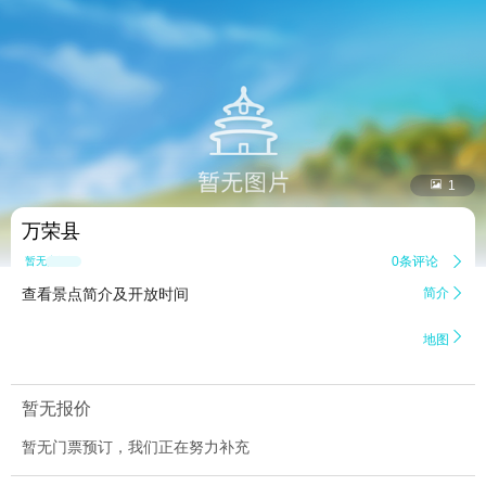


1
万荣县
0条评论

暂无点评
查看景点简介及开放时间
简介


地图
暂无报价
暂无门票预订，我们正在努力补充