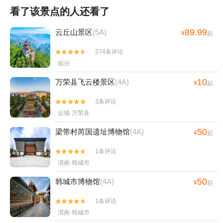
看了该景点的人还看了
89.99
云丘山景区
(5A)
¥
起
274条评论


临汾
10
万荣县飞云楼景区
(4A)
¥
起
3条评论


运城·万荣县
50
梁带村芮国遗址博物馆
(4A)
¥
起
1条评论


渭南·韩城市
50
韩城市博物馆
(4A)
¥
起
1条评论


渭南·韩城市