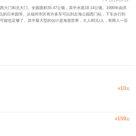
i*4 2019-03-19
北大门。全园面积35.47公顷，其中水面18.14公顷。1990年由洪
特点的日本园等。从福州市区有许多车可以到左海公园西门站，下车步行到
能也足够了。其中最大型的估计是海底世界，大人80元/人，有两人一百
10
¥
起
159
¥
起