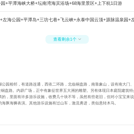
园+平潭海峡大桥+坛南湾海滨浴场+68海里景区+上下杭1日游
+左海公园+平潭岛+三坊七巷+飞云峡+永泰中国云顶+源脉温泉园+
查看剩余1个

园相邻，有道路连通，西依二环路，北临铜盘路，南靠象山，设有南大门、西大门和
门设在铜盘路。内辟广场，正中有象征世界五大洲的雕塑。另有体现日本庭院建筑
的，里面有许多游乐设施，收费几十块不等，虽然有些老旧，但对小宝宝来说可
的海豚海狮表演。其他游乐设施有过山车，激流勇进，类似悬转木马。