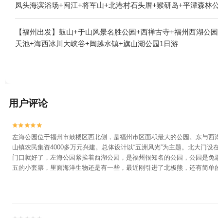
凤头海滨浴场+闽江+将军山+北港村石头厝+猴研岛+平潭森林公
【福州出发】鼓山+于山风景名胜公园+西禅古寺+福州西湖公园
天池+海西冰川大峡谷+闽越水镇+旗山湖公园1日游
用户评论


左海公园位于福州市鼓楼区西北侧，是福州市区面积最大的公园。东与西湖公
山镇农民集资4000多万元兴建。总体设计以“五洲风光”为主题。北大
门口就好了，左海公园紧挨着西湖公园，是福州很知名的公园，公园是免票
五的小套票，里面海洋生物还是有一些，最近刚引进了北极熊，还有简单