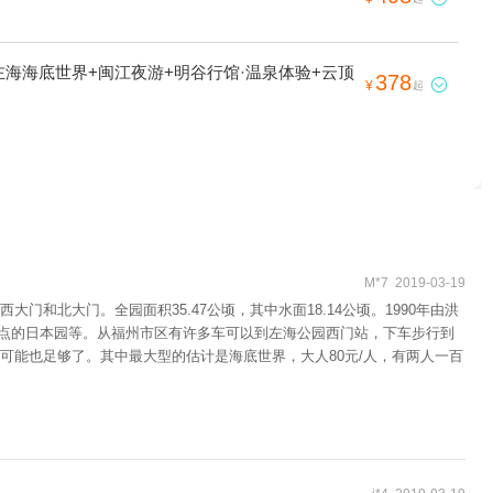
左海海底世界+闽江夜游+明谷行馆·温泉体验+云顶
378

¥
起
M*7 2019-03-19
北大门。全园面积35.47公顷，其中水面18.14公顷。1990年由洪
特点的日本园等。从福州市区有许多车可以到左海公园西门站，下车步行到
能也足够了。其中最大型的估计是海底世界，大人80元/人，有两人一百