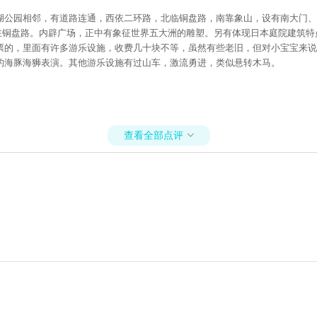
园相邻，有道路连通，西依二环路，北临铜盘路，南靠象山，设有南大门、西大门和
门设在铜盘路。内辟广场，正中有象征世界五大洲的雕塑。另有体现日本庭院建筑
的，里面有许多游乐设施，收费几十块不等，虽然有些老旧，但对小宝宝来说可
的海豚海狮表演。其他游乐设施有过山车，激流勇进，类似悬转木马。
查看全部点评
