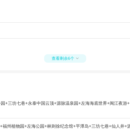
查看剩余6个

公园+三坊七巷+永泰中国云顶+源脉温泉园+左海海底世界+闽江夜游
+福州植物园+左海公园+林则徐纪念馆+平潭岛+三坊七巷+仙人井+