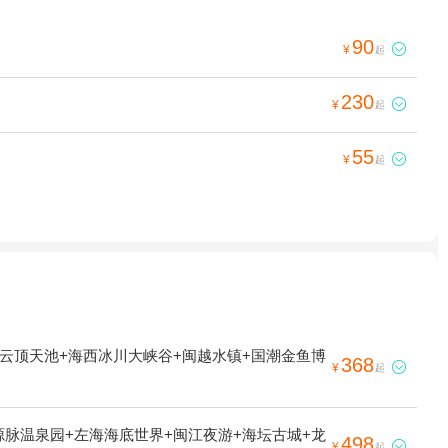
90

¥
起
230

¥
起
55

¥
起
+云顶天池+海西冰川大峡谷+闽越水镇+国潮金鱼博
368

¥
起
源脉温泉园+左海海底世界+闽江夜游+海坛古城+龙
498

¥
起