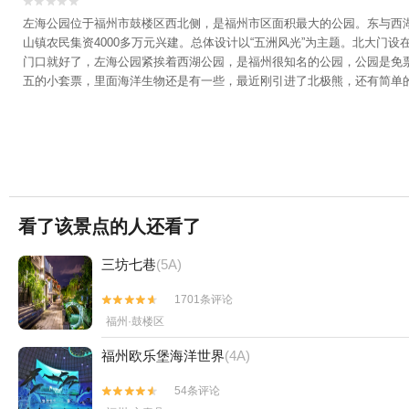


左海公园位于福州市鼓楼区西北侧，是福州市区面积最大的公园。东与西湖公
山镇农民集资4000多万元兴建。总体设计以“五洲风光”为主题。北大
门口就好了，左海公园紧挨着西湖公园，是福州很知名的公园，公园是免票
五的小套票，里面海洋生物还是有一些，最近刚引进了北极熊，还有简单
看了该景点的人还看了
三坊七巷
(5A)
1701条评论


福州·鼓楼区
福州欧乐堡海洋世界
(4A)
54条评论

