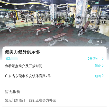


1
健美力健身俱乐部
0条评论

暂无点评
查看景点简介及开放时间
简介


广东省东莞市长安镇体育路7号
地图
暂无报价
暂无门票预订，我们正在努力补充