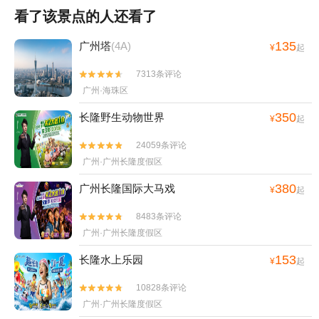
看了该景点的人还看了
135
广州塔
(4A)
¥
起
7313条评论


广州·海珠区
350
长隆野生动物世界
¥
起
24059条评论


广州·广州长隆度假区
380
广州长隆国际大马戏
¥
起
8483条评论


广州·广州长隆度假区
153
长隆水上乐园
¥
起
10828条评论


广州·广州长隆度假区