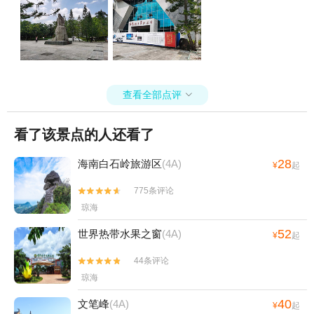
查看全部点评

看了该景点的人还看了
28
海南白石岭旅游区
(4A)
¥
起
775条评论


琼海
52
世界热带水果之窗
(4A)
¥
起
44条评论


琼海
40
文笔峰
(4A)
¥
起