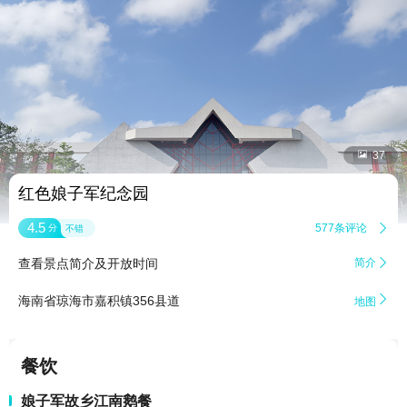


37
红色娘子军纪念园
4.5
577条评论

分
不错
查看景点简介及开放时间
简介


海南省琼海市嘉积镇356县道
地图
餐饮
娘子军故乡江南鹅餐