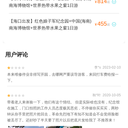
814

¥
起
南海博物馆+世界热带水果之窗1日游
【海口出发】红色娘子军纪念园+中国(海南)
455

¥
起
南海博物馆+世界热带水果之窗1日游
用户评论
李*s 2023-02-10


本来维修停业非得写开园，去哪网严重误导游客，来回打车费给报一
下。
秋*叶 2020-10-05


带着老人来体验一下，他们有这个情结。 但是实际啥也没有，纪念馆
在施工，门口拍照的工作人员态度极其恶劣，不停催你买买买，两秒
钟从你手里把照片抢回去，革命先烈地下有知不知道会不会觉得脸都
被丢尽了。还好吵了半天要了照片以后把底片发给我了 不推荐来！