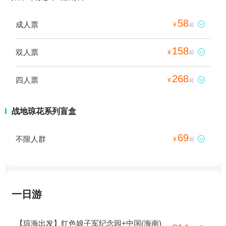
58
成人票

¥
起
158
双人票

¥
起
268
四人票

¥
起
战地琼花系列盲盒
69
不限人群

¥
起
一日游
【琼海出发】红色娘子军纪念园+中国(海南)