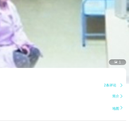

1
2条评论

简介


地图