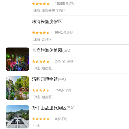
15055条评论


珠海·珠海长隆度假区
珠海长隆度假区
9641条评论


珠海·金湾区
长鹿旅游休博园
(5A)
2457条评论


佛山·顺德区
清晖园博物馆
(4A)
758条评论


佛山·顺德区
孙中山故里旅游区
(5A)
0条评论


中山