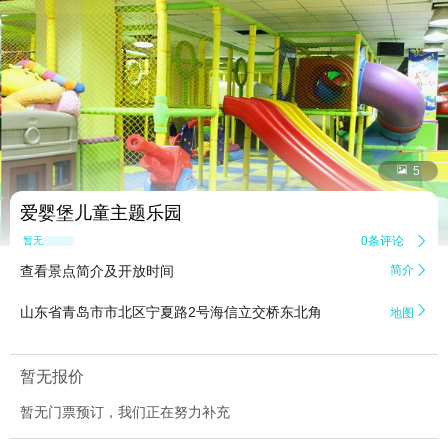


5
爱婴堡儿童主题乐园
0条评论

暂无点评
查看景点简介及开放时间
简介


山东省青岛市市北区宁夏路2号海信立交桥东北角
地图
暂无报价
暂无门票预订，我们正在努力补充