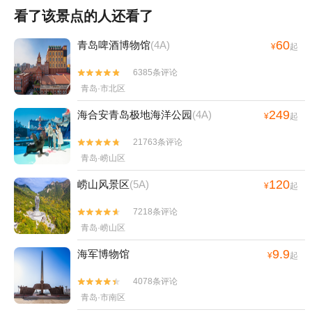
看了该景点的人还看了
60
青岛啤酒博物馆
(4A)
¥
起
6385条评论


青岛·市北区
249
海合安青岛极地海洋公园
(4A)
¥
起
21763条评论


青岛·崂山区
120
崂山风景区
(5A)
¥
起
7218条评论


青岛·崂山区
9.9
海军博物馆
¥
起
4078条评论


青岛·市南区