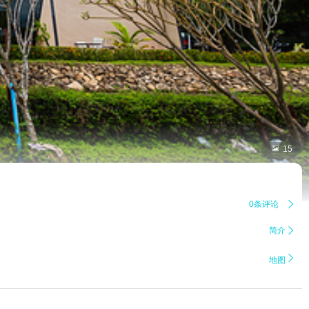

15
0条评论

简介


地图