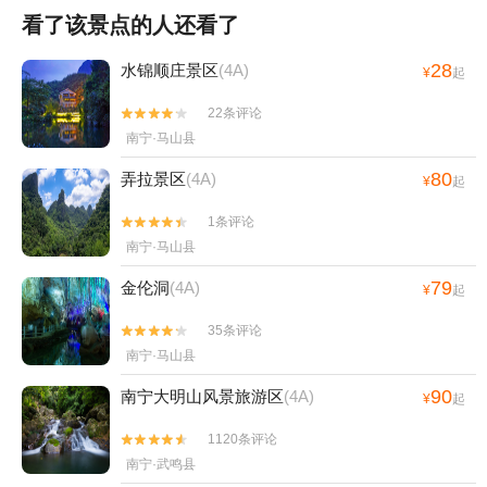
看了该景点的人还看了
28
水锦顺庄景区
(4A)
¥
起
22条评论


南宁·马山县
80
弄拉景区
(4A)
¥
起
1条评论


南宁·马山县
79
金伦洞
(4A)
¥
起
35条评论


南宁·马山县
90
南宁大明山风景旅游区
(4A)
¥
起
1120条评论


南宁·武鸣县