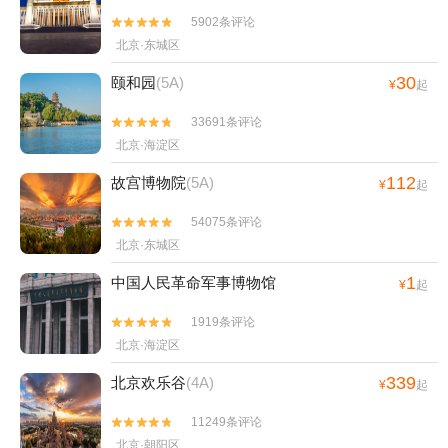
5902条评论


北京·东城区
30
颐和园
(5A)
¥
起
33691条评论


北京·海淀区
112
故宫博物院
(5A)
¥
起
54075条评论


北京·东城区
1
中国人民革命军事博物馆
¥
起
1919条评论


北京·海淀区
339
北京欢乐谷
(4A)
¥
起
11249条评论


北京·朝阳区