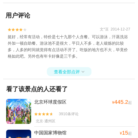
用户评论
文*豆 2014-12-27


挺好，经常有活动，特价是七十九那个人含餐。可以游泳，汗蒸洗浴
外加一顿自助餐。游泳池不是很大，平日人不多，老人锻炼的比较
多，人多的时间就觉得有点活动不开了。吃饭的地方也不大，毕竟价
格如此吧。另外也有年卡好像是三千多。
查看全部点评

看了该景点的人还看了
445.2
北京环球度假区
¥
起
3910条评论


北京·通州区
15
中国国家博物馆
¥
起