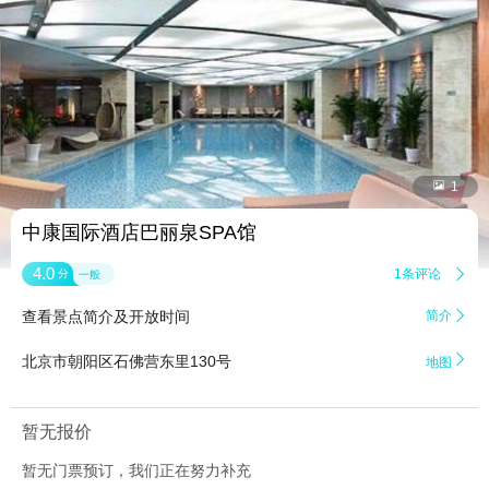


1
中康国际酒店巴丽泉SPA馆
4.0
1条评论

分
一般
查看景点简介及开放时间
简介


北京市朝阳区石佛营东里130号
地图
暂无报价
暂无门票预订，我们正在努力补充