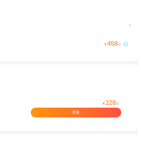

458

¥
起
228
¥
起
查看