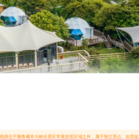
常规游览区域之外，属于独立景点。如需徒步或爬南峰，需单独购买该线路的产品票，并且要由当地向导或