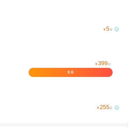
5

¥
起
399
¥
起
查看
255

¥
起