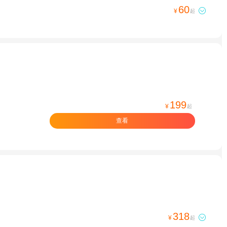
60

¥
起
199
¥
起
查看
318

¥
起