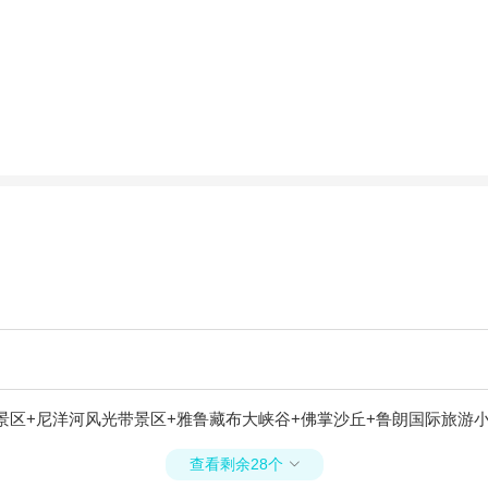
景区+尼洋河风光带景区+雅鲁藏布大峡谷+佛掌沙丘+鲁朗国际旅游小
查看剩余28个
