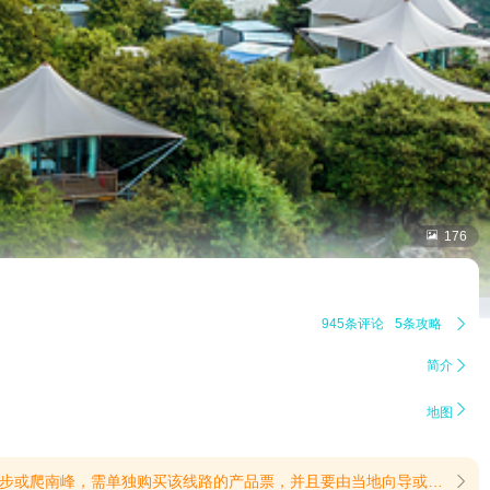

176
945条评论
5条攻略

简介


地图
景区工作人员陪同，以提供安全保障(提示有效期2026/6/3至2027/12/31)
