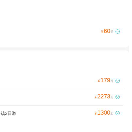
60

¥
起
179

¥
起
2273

¥
起
1300
镇3日游

¥
起