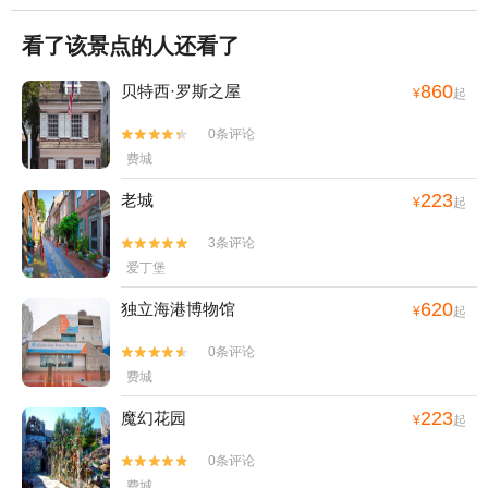
看了该景点的人还看了
860
贝特西·罗斯之屋
¥
起
0条评论


费城
223
老城
¥
起
3条评论


爱丁堡
620
独立海港博物馆
¥
起
0条评论


费城
223
魔幻花园
¥
起
0条评论


费城