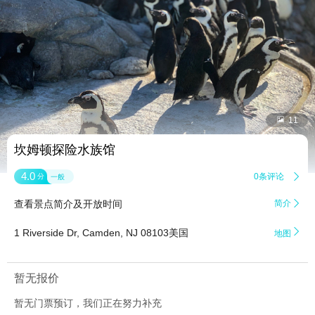


11
坎姆顿探险水族馆
4.0
0条评论

分
一般
查看景点简介及开放时间
简介


1 Riverside Dr, Camden, NJ 08103美国
地图
暂无报价
暂无门票预订，我们正在努力补充