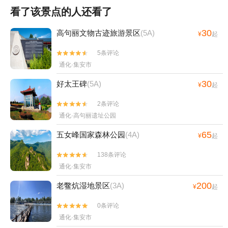
看了该景点的人还看了
30
高句丽文物古迹旅游景区
(5A)
¥
起
5条评论


通化·集安市
30
好太王碑
(5A)
¥
起
2条评论


通化·高句丽遗址公园
65
五女峰国家森林公园
(4A)
¥
起
138条评论


通化·集安市
200
老鳖炕湿地景区
(3A)
¥
起
0条评论


通化·集安市