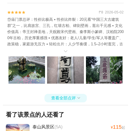
筑，与中轴线建筑遥相呼应，共同组成了一处庞大的古建筑群。 岱庙
之内，古木参天。唐槐汉柏皆是活着的历史——苍劲的枝干，繁茂的
f*8 2026-05-02


枝叶，显示出顽强的生命力，这些古木见证着岁月的变迁。岱庙内还
岱庙门票总评：性价比极高 • 性价比炸裂：20元看“中国三大古建筑
移种有“汉柏连理”柏的幼苗，延续古木优质的生物基因和厚重的文化血
群”之一，比肩故宫、三孔，红墙古柏、碑刻壁画，逛出千元感 • 文化
脉，是十分有意义的。 岱庙之内，碑刻林立。庙内现存历代碑刻300
价值高：帝王封禅圣地，天贶殿宋代壁画、秦李斯小篆碑、汉柏院200
余通，俨然一座碑林博物馆，有中国现存最早的刻石——秦李斯小篆
0年古柏，历史厚重感强 • 优惠友好：老人/儿童/学生/军人等覆盖广、
碑；有体现汉隶风格的“张迁碑”、“衡方碑”；有形制特异的唐“双束
政策稳，家庭游无压力 • 轻松出片：人少节奏缓，1.5–2小时逛完，古
碑”等。每一块石碑都诉说着曾经的故事，大家可触摸碑面文字，感受
风拍照佳地 • 与泰山分离：原含在泰山票内，现单独20元，部分游客

那厚重的历史。 上世纪八十年代，岱庙获评为“世界自然文化双遗
觉得“额外支出” • 讲解另收费：人工导览约160元/次，电子导览20–30
产”和全国重点文物保护单位。凭借厚重的历史底蕴和独特的人文价
元，无免费讲解 • 部分时段人多：节假日/周末团队集中，早8点入园
值，岱庙自此享誉海内外，每年慕名而来的游客络绎不绝。 若你热爱
体验更好 20元门票=皇家古建+千年文脉+拍照圣地，优惠政策给力，
古建筑与历史文化，那岱庙将为你呈现一场独一无二的文化盛宴。 注
90%游客认为物超所值，来泰安必逛
意： 1、景区面向老人、学生、教师等群体，有相应的门票优惠政
策，大家要携带好身份证及相关证件。 2、岱庙内碑刻林立、古木参
天、殿宇巍峨，其文物体量巨大，历史底蕴深厚，若大家想要深入地
了解岱庙的历史文化，可请专业导游进行讲解。 3、岱庙占地面积广
查看全部点评

阔，建筑群沿中轴线左右分布，大家要沿顺序参观，不要错过任何一
处景致。 4、岱庙为分流游客，在正阳门和厚载门外都设置有停车
看了该景点的人还看了
场，车位充足，大家要有序停放。 5、岱庙是“世界自然文化双遗产”和
全国重点文物保护单位，其历史文化价值极高。大家在游览过程中，
要遵守景区规定，注意自己的言谈举止，共同维护我们的文化遗产。
115
泰山风景区
(5A)
¥
起