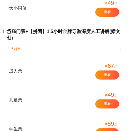
49
¥
起
大小同价
查看
岱庙门票+【拼团】1.5小时金牌导游深度人工讲解(赠文
创)
1人起发

67
¥
起
成人票
查看
49
¥
起
儿童票
查看
59
¥
起
学生票