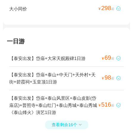
298
大小同价

¥
起
一日游
69
【泰安出发】岱庙+大宋天贶殿碑1日游

¥
起
【泰安出发】岱庙+泰山+中天门+天外村+天
98

¥
起
街+碧霞祠+玉皇顶1日游
【泰安出发】岱庙+泰山风景区+泰山皮影(岱
516
庙店)+普照寺+泰山红门+泰山秀城+泰山秀城

¥
起
《泰山烽火》演艺1日游
查看剩余16个
