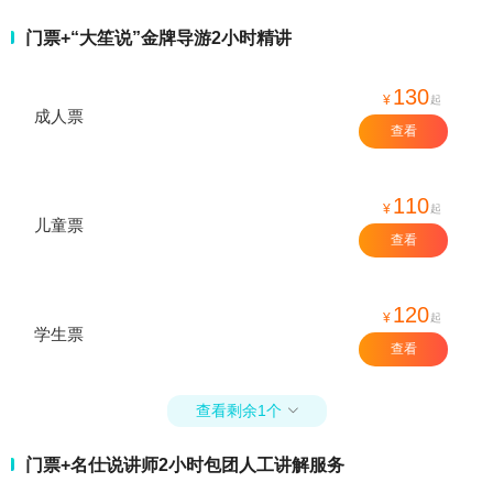
门票+“大笙说”金牌导游2小时精讲
130
¥
起
成人票
查看
110
¥
起
儿童票
查看
120
¥
起
学生票
查看
查看剩余1个

门票+名仕说讲师2小时包团人工讲解服务