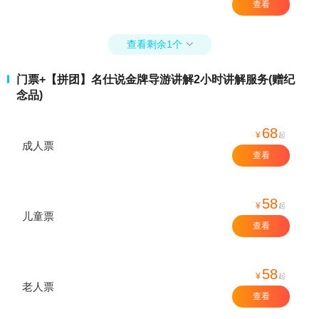
查看
查看剩余1个

门票+【拼团】名仕说金牌导游讲解2小时讲解服务(赠纪
念品)
68
¥
起
成人票
查看
58
¥
起
儿童票
查看
58
¥
起
老人票
查看