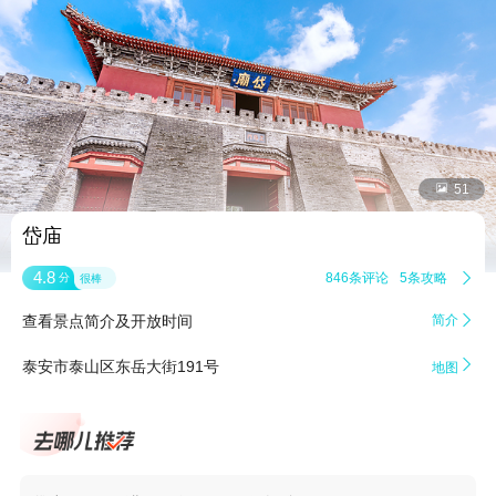


51
岱庙
4.8
846条评论
5条攻略

分
很棒
查看景点简介及开放时间
简介


泰安市泰山区东岳大街191号
地图