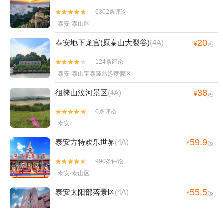
6、岱庙为方便游客了解文物，设置有简介标识。在重点文物旁，简介
6302条评论
内容标注有中、英、日、韩多国语言，方便中外游客了解文物历史，


是十分贴心的。 7、大家想要走进天贶殿，需购买鞋套。 8、岱庙内
泰安·泰山区
碑刻数目巨大，品类繁多，可组织碑刻临摹活动，吸引书法艺术爱好
20
泰安地下龙宫(原泰山大裂谷)
(4A)
者前来研学交流，感受传统文化的魅力。 9、岱庙内藏着平替版“五岳
¥
起
独尊”，若大家没能看到泰山山顶的“五岳独尊”，也可以来这里打卡。
124条评论


泰安·泰山宝泰隆旅游度假区
38
徂徕山汶河景区
(4A)
¥
起
0条评论


泰安
59.9
泰安方特欢乐世界
(4A)
¥
起
990条评论


泰安·泰山区
55.5
泰安太阳部落景区
(4A)
¥
起
1122条评论


泰安·岱岳区