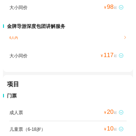
98
大小同价

¥
起
金牌导游深度包团讲解服务
6人内

117
大小同价

¥
起
项目
门票
20
成人票

¥
起
10
儿童票（6-18岁）

¥
起