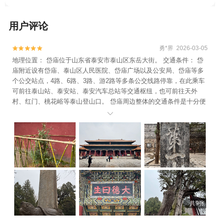
用户评论
勇*界 2026-03-05


地理位置： 岱庙位于山东省泰安市泰山区东岳大街。 交通条件： 岱
庙附近设有岱庙、泰山区人民医院、岱庙广场以及公安局、岱庙等多
个公交站点，4路、6路、3路、游2路等多条公交线路停靠，在此乘车
可前往泰山站、泰安站、泰安汽车总站等交通枢纽，也可前往天外
村、红门、桃花峪等泰山登山口。 岱庙周边整体的交通条件是十分便
利的，方便来泰安旅游的朋友前往市内的各个区域。 景区简介： 岱庙

又称东岳庙、泰庙，是古代帝王奉祀泰山神，举行祭祀大典的重要场
所。 岱庙历史悠久，始建于秦汉，扩建于唐宋，历朝历代都有所修
葺，最终形成了如今的规模。 岱庙按照帝王宫城形制营建，城墙高
筑，殿宇轩昂，尽显磅礴大气。城墙四角设有角楼，按八卦方位依次
为：西北乾楼、西南坤楼、东南巽楼、东北艮楼。岱庙整体布局，遵
循中轴对称，前殿后寝的古制。中轴线上依次分布有正阳门、配天
门、仁安门、天贶殿等建筑，其中天贶殿是岱庙的核心建筑，为重檐
庑殿顶，雕梁画栋，斗拱繁复，与故宫太和殿、孔庙大成殿，并称为
共9张
中国三大殿。殿内还保存有宋代道教壁画——泰山神启跸回銮图，艺
术文化价值极高。中轴线两侧分布有配殿、钟鼓楼、铁塔铜亭等建