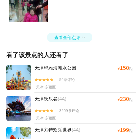
查看全部点评

看了该景点的人还看了
150
天津玛雅海滩水公园
¥
起
59条评论


天津·东丽区
230
天津欢乐谷
(4A)
¥
起
3209条评论


天津·东丽区
199
天津方特欢乐世界
(4A)
¥
起