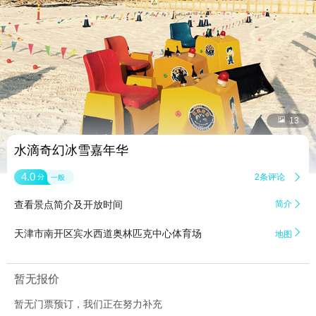


13
水滴奇幻冰雪嘉年华
4.0
2条评论

分
一般
查看景点简介及开放时间
简介


天津市南开区宾水西道奥林匹克中心体育场
地图
暂无报价
暂无门票预订，我们正在努力补充