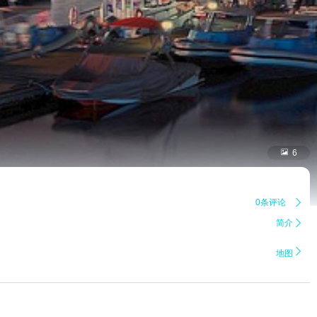

6
0条评论

简介


地图