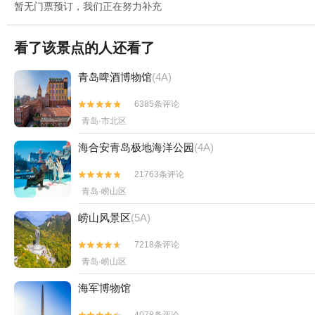
暂无门票预订，我们正在努力补充
看了该景点的人还看了
青岛啤酒博物馆
(4A)
6385条评论


青岛·市北区
海合安青岛极地海洋公园
(4A)
21763条评论


青岛·崂山区
崂山风景区
(5A)
7218条评论


青岛·崂山区
海军博物馆