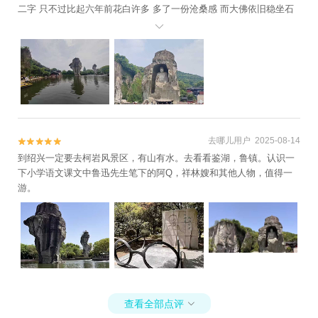
二字 只不过比起六年前花白许多 多了一份沧桑感 而大佛依旧稳坐石
帐内 轻松的下午时光

去哪儿用户 2025-08-14


到绍兴一定要去柯岩风景区，有山有水。去看看鉴湖，鲁镇。认识一
下小学语文课文中鲁迅先生笔下的阿Q，祥林嫂和其他人物，值得一
游。
查看全部点评
