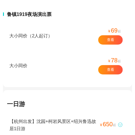
鲁镇1919夜场演出票
69
¥
起
大小同价（2人起订）
查看
78
¥
起
大小同价
查看
一日游
【杭州出发】沈园+柯岩风景区+绍兴鲁迅故
650

¥
起
居1日游