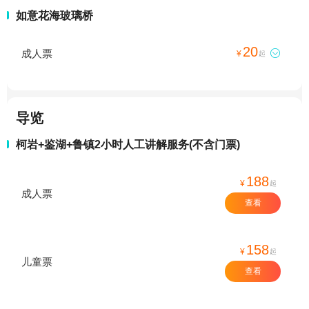
如意花海玻璃桥
20
成人票

¥
起
导览
柯岩+鉴湖+鲁镇2小时人工讲解服务(不含门票)
188
¥
起
成人票
查看
158
¥
起
儿童票
查看