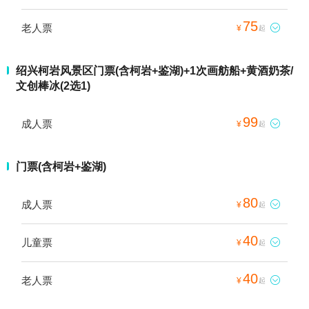
75
老人票

¥
起
绍兴柯岩风景区门票(含柯岩+鉴湖)+1次画舫船+黄酒奶茶/
文创棒冰(2选1)
99
成人票

¥
起
门票(含柯岩+鉴湖)
80
成人票

¥
起
40
儿童票

¥
起
40
老人票

¥
起