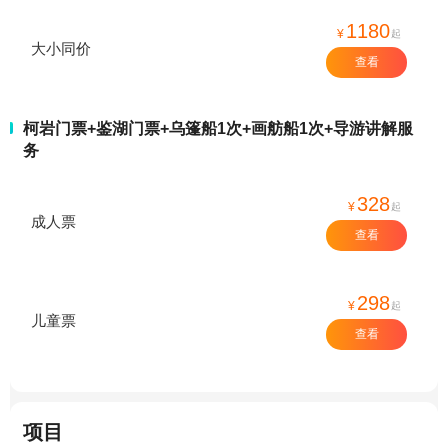
1180
¥
起
大小同价
查看
柯岩门票+鉴湖门票+乌篷船1次+画舫船1次+导游讲解服
务
328
¥
起
成人票
查看
298
¥
起
儿童票
查看
项目