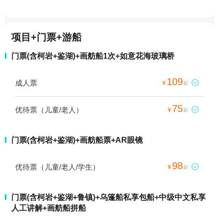
项目+门票+游船
门票(含柯岩+鉴湖)+画舫船1次+如意花海玻璃桥
109
成人票

¥
起
75
优待票（儿童/老人）

¥
起
门票(含柯岩+鉴湖)+画舫船票+AR眼镜
98
优待票（儿童/老人/学生）

¥
起
门票(含柯岩+鉴湖+鲁镇)+乌篷船私享包船+中级中文私享
人工讲解+画舫船拼船