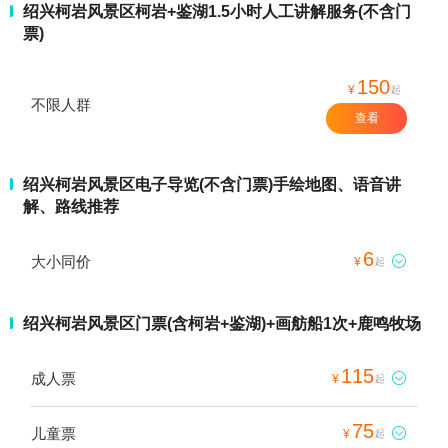
绍兴柯岩风景区柯岩+鉴湖1.5小时人工讲解服务(不含门
票)
150
¥
起
不限人群
查看
绍兴柯岩风景区电子导览(不含门票)手绘地图、语音讲
解、路线推荐
6
大小同价

¥
起
绍兴柯岩风景区门票(含柯岩+鉴湖)+画舫船1次+鹿鸣牧场
115
成人票

¥
起
75
儿童票

¥
起