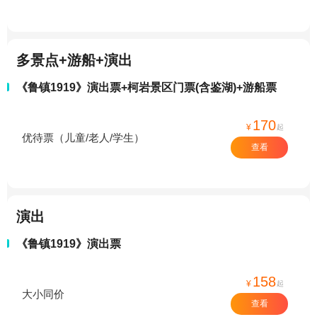
多景点+游船+演出
《鲁镇1919》演出票+柯岩景区门票(含鉴湖)+游船票
170
¥
起
优待票（儿童/老人/学生）
查看
演出
《鲁镇1919》演出票
158
¥
起
大小同价
查看