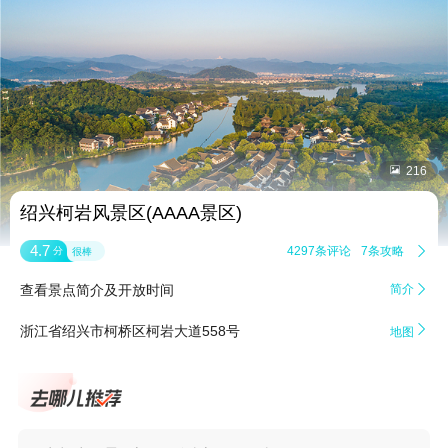


216
绍兴柯岩风景区(AAAA景区)
4.7
4297条评论
7条攻略

分
很棒
查看景点简介及开放时间
简介


浙江省绍兴市柯桥区柯岩大道558号
地图