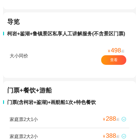
导览
柯岩+鉴湖+鲁镇景区私享人工讲解服务(不含景区门票)
498
¥
起
大小同价
查看
门票+餐饮+游船
门票(含柯岩+鉴湖)+画舫船1次+特色餐饮
288
家庭票2大1小

¥
起
388
家庭票2大2小

¥
起