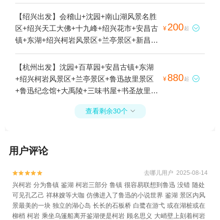
【绍兴出发】会稽山+沈园+南山湖风景名胜
200
区+绍兴天工大佛+十九峰+绍兴花市+安昌古

¥
起
镇+东湖+绍兴柯岩风景区+兰亭景区+新昌大
佛寺景区+鲁迅故里+大禹陵+绍兴嵊州南山
湖+绍兴古城+新昌中国茶市景区+鲁镇+安昌
【杭州出发】沈园+百草园+安昌古镇+东湖
民俗风情馆+绍兴一中+新昌城隍庙+绍兴博
880
+绍兴柯岩风景区+兰亭景区+鲁迅故里景区

¥
起
物馆+沈园之夜剧场+绍兴旅游直通车+会稽
+鲁迅纪念馆+大禹陵+三味书屋+书圣故里
山峡洞漂流+会稽山兜率天景区+会稽山高尔
+仓桥直街1日游
夫球场俱乐部+绍兴市城东体育馆+瓜渚湖公
查看剩余30个

园+绍兴梦幻水世界+绍兴会稽山大禹陵乌篷
船+安康寺+乌篷船码头+绍兴宣卷馆+越剧小
镇+绍兴科技馆+绍兴鲁迅故居+鲁镇社戏+绍
用户评论
兴清廉馆+绍兴老街1日游
去哪儿用户 2025-08-14


兴柯岩 分为鲁镇 鉴湖 柯岩三部分 鲁镇 很容易联想到鲁迅 没错 随处
可见孔乙己 祥林嫂等大咖 仿佛进入了鲁迅的小说世界 鉴湖 景区内风
景最美的一块 独立的湖心岛 长长的石板桥 白鹭在游弋 或在湖桩或在
柳梢 柯岩 乘坐乌篷船离开鉴湖便是柯岩 顾名思义 大峭壁上刻着柯岩