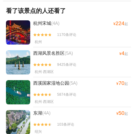
看了该景点的人还看了
224
杭州宋城
(4A)
¥
起
1170条评论


杭州
4
西湖风景名胜区
(5A)
¥
起
9425条评论


杭州·西湖区
70
西溪国家湿地公园
(5A)
¥
起
5874条评论


杭州·西湖区
50
东湖
(4A)
¥
起
103条评论


绍兴