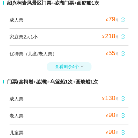
绍兴柯岩风景区门票+鉴湖门票+画舫船1次
79
成人票

¥
起
218
家庭票2大1小

¥
起
55
优待票（儿童/老人票）

¥
起
查看剩余4个

门票(含柯岩+鉴湖)+乌篷船1次+画舫船1次
130
成人票

¥
起
90
老人票

¥
起
90
儿童票

¥
起