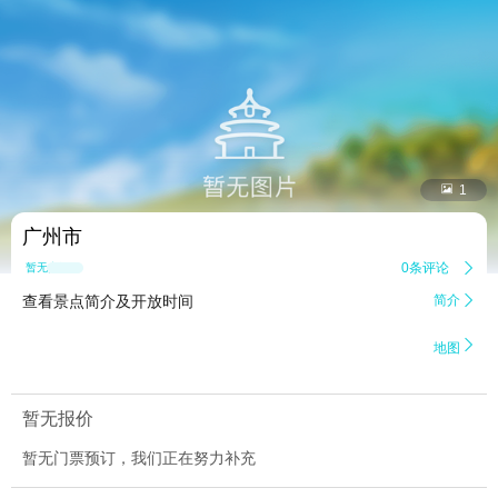


1
广州市
0条评论

暂无点评
查看景点简介及开放时间
简介


地图
暂无报价
暂无门票预订，我们正在努力补充