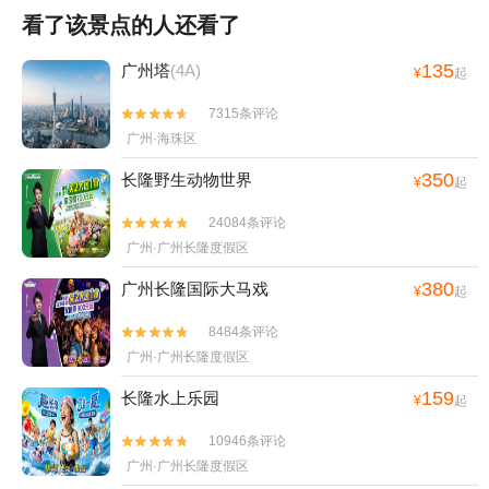
看了该景点的人还看了
135
广州塔
(4A)
¥
起
7315条评论


广州·海珠区
350
长隆野生动物世界
¥
起
24084条评论


广州·广州长隆度假区
380
广州长隆国际大马戏
¥
起
8484条评论


广州·广州长隆度假区
159
长隆水上乐园
¥
起
10946条评论


广州·广州长隆度假区