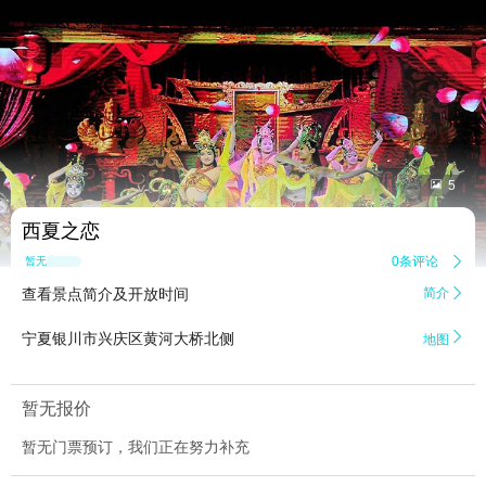


5
西夏之恋
0条评论

暂无点评
查看景点简介及开放时间
简介


宁夏银川市兴庆区黄河大桥北侧
地图
暂无报价
暂无门票预订，我们正在努力补充