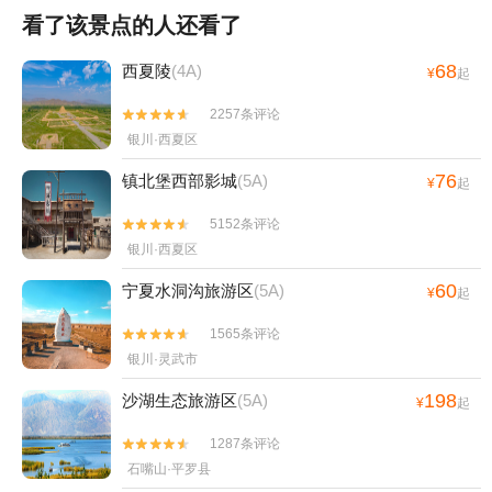
看了该景点的人还看了
68
西夏陵
(4A)
¥
起
2257条评论


银川·西夏区
76
镇北堡西部影城
(5A)
¥
起
5152条评论


银川·西夏区
60
宁夏水洞沟旅游区
(5A)
¥
起
1565条评论


银川·灵武市
198
沙湖生态旅游区
(5A)
¥
起
1287条评论


石嘴山·平罗县