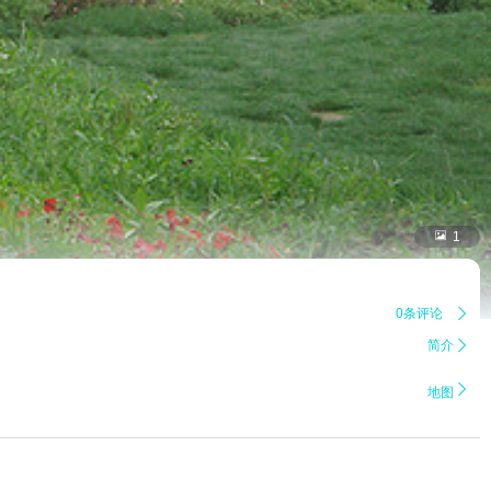

1
0条评论

简介


地图