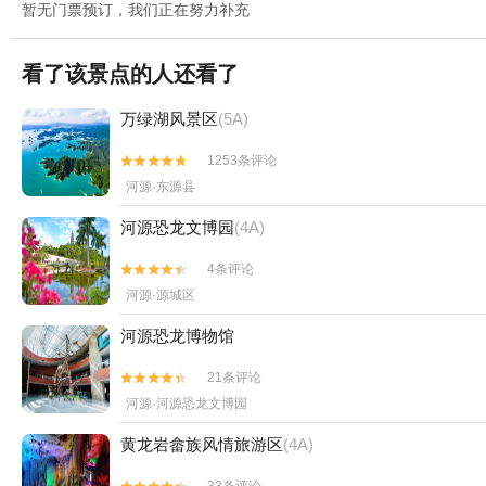
暂无门票预订，我们正在努力补充
看了该景点的人还看了
万绿湖风景区
(5A)
1253条评论


河源·东源县
河源恐龙文博园
(4A)
4条评论


河源·源城区
河源恐龙博物馆
21条评论


河源·河源恐龙文博园
黄龙岩畲族风情旅游区
(4A)