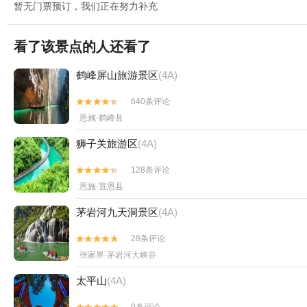
暂无门票预订，我们正在努力补充
看了该景点的人还看了
鹤峰屏山旅游景区
(4A)
640条评论


恩施·鹤峰县
狮子关旅游区
(4A)
128条评论


恩施·宣恩县
茅岩河九天洞景区
(4A)
28条评论


张家界·茅岩河大峡谷
太平山
(4A)