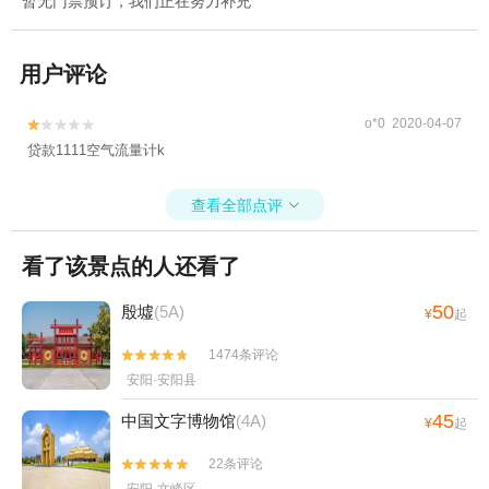
暂无门票预订，我们正在努力补充
用户评论
o*0 2020-04-07


贷款1111空气流量计k
查看全部点评

看了该景点的人还看了
50
殷墟
(5A)
¥
起
1474条评论


安阳·安阳县
45
中国文字博物馆
(4A)
¥
起
22条评论

