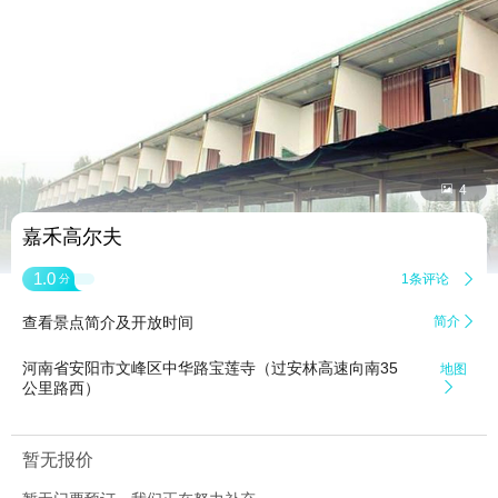


4
嘉禾高尔夫
1.0
1条评论

分
查看景点简介及开放时间
简介

河南省安阳市文峰区中华路宝莲寺（过安林高速向南35
地图
公里路西）

暂无报价