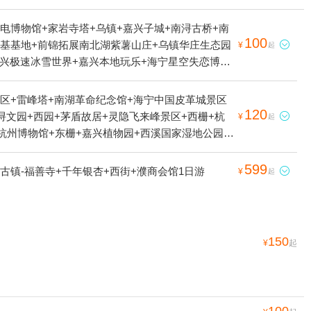
电博物馆+家岩寺塔+乌镇+嘉兴子城+南浔古桥+南
100
蔓基基地+前锦拓展南北湖紫薯山庄+乌镇华庄生态园

¥
起
+嘉兴极速冰雪世界+嘉兴本地玩乐+海宁星空失恋博物
游船+濮院时尚古镇+嘉兴画院+嘉兴美术馆+盐官潮
塘古镇-永寿禅寺+濮院时尚古镇-福善寺+南浔古镇-
胜区+雷峰塔+南湖革命纪念馆+海宁中国皮革城景区
北湖景区-观音山1日游
120
浔文园+西园+茅盾故居+灵隐飞来峰景区+西栅+杭

¥
起
馆+杭州博物馆+东栅+嘉兴植物园+西溪国家湿地公园
TT野战真人CS(西溪店)+歌斐颂巧克力小镇+尖山
态园+云澜湾·四季花海乐园+西塘本地玩乐+乌镇一
599
古镇-福善寺+千年银杏+西街+濮商会馆1日游

¥
起
+云澜湾温泉+杭州宋城+嘉兴海底世界+西溪湿地洪
+木心美术馆+大尖山滑翔基地+南浔辑里湖丝馆+阿
+海宁盐官旅游度假区+乌镇国际汽车露营地+海宁游乐园
西溪城市文化公园+嘉兴美术馆+星零界(南浔古镇）
150
¥
起
嘉兴开元森泊幻想岛+嘉兴开元森泊水乐园1日游