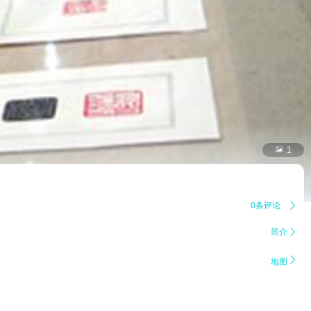

1
0条评论

简介


地图