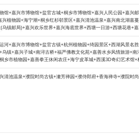
物馆+嘉兴市博物馆+盐官古城+桐乡市博物馆+嘉兴人民公园+嘉兴邮
嘉兴植物园+海宁潮+桐乡红杉邨景区+嘉兴清池温泉+嘉兴南北湖嘉
政(乌镇邮局)+嘉兴欢乐世界+嘉兴海底世界+西塘一日游+西塘花巷
乌镇水市客舍+海宁盐官旅游度假区+海宁游乐园+乌镇游船+南浔古镇
古镇-张氏旧宅+西塘古镇-卧龙桥+西塘古镇-西园+西塘古镇-王宅+西
运河+嘉兴市博物馆+盐官古镇+杭州植物园+绮园景区+西湖风景名
塘古镇-安善桥+濮院时尚古镇-北更楼+南北湖景区-观景平台+海盐南
+乌镇+嘉兴子城+南浔古桥+福严佛教文化苑+嘉善水乡风情旅游+南
圆通禅寺+桐乡市植物园+嘉善拳王休闲农庄+海宁皮革城+西溪3D奇幻艺术
+嘉兴清池温泉+梅花洲水上乐园+西溪草堂+嘉兴南北湖嘉蔓基基地+
西溪庄园+南浔金海湾游泳馆+猎鹰CS野战（西溪湿地）+乌镇华庄生
兴清池温泉+濮院时尚古镇+潄芳禅园+濮侍郎府+香海禅寺+濮院时尚
年华+海宁硖石灯会+新西塘越里+中国邮政(乌镇邮局)+嘉兴欢乐世界
花巷+鸟屋乐园+西溪空中揽胜氦气球+西栅露天电影+乌镇南栅景区
+cheer leap n fly游乐+民当景区+盐官芳草青青房车营地
中心+濮院时尚古镇+乌镇有戏FUN+嘉兴画院+灵隐飞来峰-凉亭+
尖山景区+海宁皮革博物馆+西溪湿地董湾+南浔古镇白金水上营地+