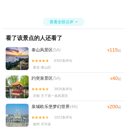
查看全部点评

看了该景点的人还看了
115
泰山风景区
(5A)
¥
起
6302条评论


泰安·泰山区
40
趵突泉景区
(5A)
¥
起
3826条评论


济南·天下第一泉风景区
200
泉城欧乐堡梦幻世界
(4A)
¥
起
1023条评论


德州·齐河县