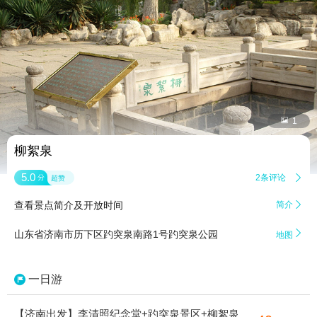


1
柳絮泉
5.0
2条评论

分
超赞
查看景点简介及开放时间
简介


山东省济南市历下区趵突泉南路1号趵突泉公园
地图
一日游
【济南出发】李清照纪念堂+趵突泉景区+柳絮泉