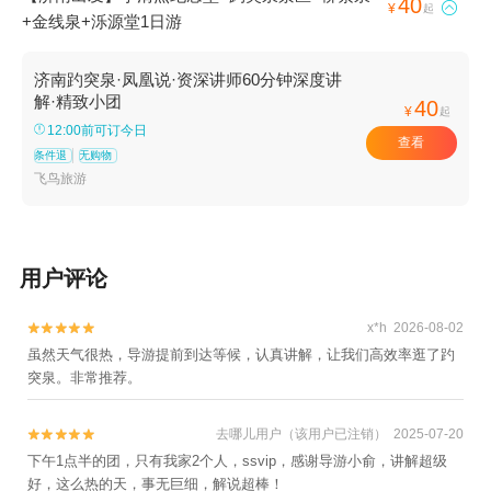
40

¥
起
+金线泉+泺源堂1日游
济南趵突泉·凤凰说·资深讲师60分钟深度讲
解·精致小团
40
¥
起
12:00前可订今日
查看
条件退
无购物
飞鸟旅游
用户评论
x*h 2026-08-02


虽然天气很热，导游提前到达等候，认真讲解，让我们高效率逛了趵
突泉。非常推荐。
去哪儿用户（该用户已注销） 2025-07-20


下午1点半的团，只有我家2个人，ssvip，感谢导游小俞，讲解超级
好，这么热的天，事无巨细，解说超棒！