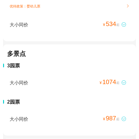
优待政策：婴幼儿票

534
大小同价

¥
起
多景点
3园票
1074
大小同价

¥
起
2园票
987
大小同价

¥
起