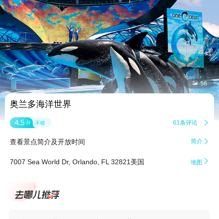


56
奥兰多海洋世界
4.5
61条评论

分
不错
查看景点简介及开放时间
简介


7007 Sea World Dr, Orlando, FL 32821美国
地图