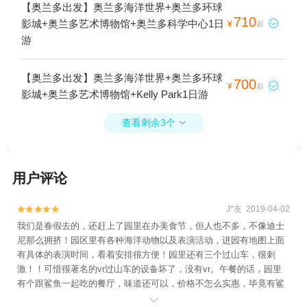
【奥兰多出发】奥兰多海洋世界+奥兰多环球
710
影城+奥兰多艺术博物馆+奥兰多科学中心1日

¥
起
游
【奥兰多出发】奥兰多海洋世界+奥兰多环球
700

¥
起
影城+奥兰多艺术博物馆+Kelly Park1日游
查看剩余3个

用户评论
J*友 2019-04-02


我们是春假去的，还赶上了园里在办美食节，但人也不多，不像迪士
尼那么拥挤！园区里有各种海洋动物以及表演活动，进园有地图上面
有具体的表演时间，看着安排很方便！园里还有三个过山车，很刺
激！！可惜很著名的vr过山车的设备坏了，没有vr。午餐的话，园里
有个跟鲨鱼一起吃的餐厅，味道还可以，价格不怎么实惠，毕竟有鲨
鱼嘛。整体不错，推荐大家来奥兰多的时候，不要错过！
