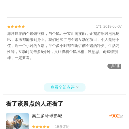
1*1 2018-05-07


海洋世界的企鹅馆很棒，与企鹅几乎零距离接触，企鹅游泳时甩甩尾
巴，水洙都能溅到身上。我们还买了与企鹅互动的项目，个人觉得不
值，近一个小时的互动，半个多小时都在听讲解企鹅的种类、生活习
性等，互动时间最多5分钟，只让摸着企鹅照相，没意思。虎鲸特别
棒，一定要看。
共8张
查看全部点评

看了该景点的人还看了
902
奥兰多环球影城
¥
起
19条评论

