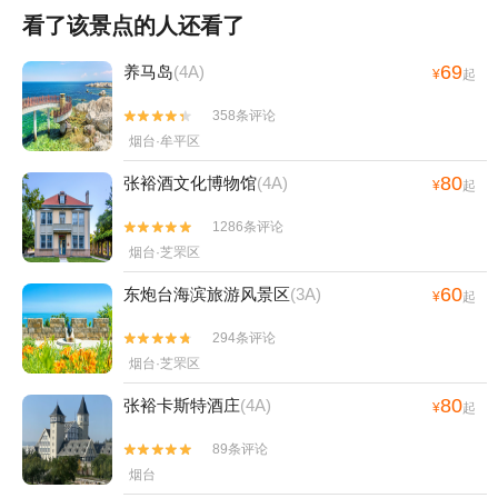
看了该景点的人还看了
69
养马岛
(4A)
¥
起
358条评论


烟台·牟平区
80
张裕酒文化博物馆
(4A)
¥
起
1286条评论


烟台·芝罘区
60
东炮台海滨旅游风景区
(3A)
¥
起
294条评论


烟台·芝罘区
80
张裕卡斯特酒庄
(4A)
¥
起
89条评论


烟台