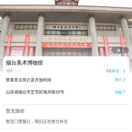


3
烟台美术博物馆
0条评论

暂无点评
查看景点简介及开放时间
简介


山东省烟台市芝罘区海岸路20号
地图
暂无报价
暂无门票预订，我们正在努力补充