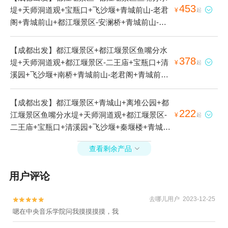
453
堤+天师洞道观+宝瓶口+飞沙堰+青城前山-老君

¥
起
阁+青城前山+都江堰景区-安澜桥+青城前山-上
清宫1日游
【成都出发】都江堰景区+都江堰景区鱼嘴分水
378
堤+天师洞道观+都江堰景区-二王庙+宝瓶口+清

¥
起
溪园+飞沙堰+南桥+青城前山-老君阁+青城前山
+熊猫谷+仰天窝广场+青城前山-上清宫1日游
【成都出发】都江堰景区+青城山+离堆公园+都
222
江堰景区鱼嘴分水堤+天师洞道观+都江堰景区-

¥
起
二王庙+宝瓶口+清溪园+飞沙堰+秦堰楼+青城前
山-老君阁+青城前山+月城湖+张松银杏+伏龙观
查看剩余产品

+青城前山-新山门+五洞天+青城前山-天然图画
+都江堰景区-安澜桥+青城前山-上清宫+松茂古
用户评论
道+玉垒山公园-玉垒关+西关+青城前山-雨亭+天
然阁+青城前山-凝翠桥+掷笔槽+九倒拐+青城前
去哪儿用户 2023-12-25
山-朝阳洞1日游


嗯在中央音乐学院问我摸摸摸摸，我