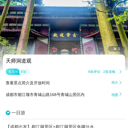


3
天师洞道观
4.5
4条评论
2条攻略

分
不错
查看景点简介及开放时间
简介


成都市都江堰市青城山路168号青城山景区内
地图
一日游
【成都出发】都江堰景区+都江堰景区鱼嘴分水