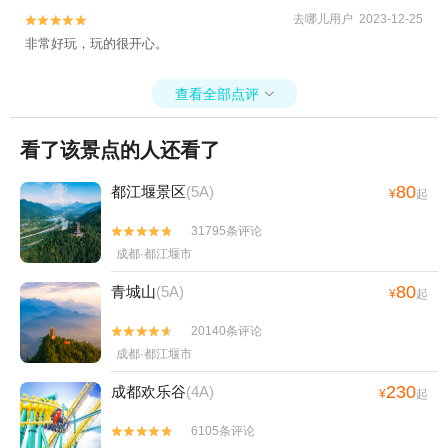
去哪儿用户 2023-12-25


非常好玩，玩的很开心。
查看全部点评

看了该景点的人还看了
80
都江堰景区
(5A)
¥
起
31795条评论


成都·都江堰市
80
青城山
(5A)
¥
起
20140条评论


成都·都江堰市
230
成都欢乐谷
(4A)
¥
起
6105条评论

