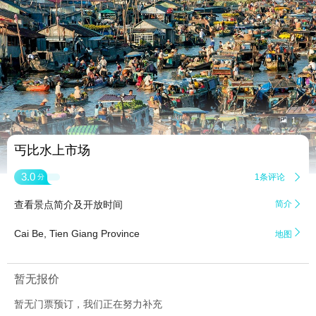


1
丐比水上市场
3.0
1条评论

分
查看景点简介及开放时间
简介


Cai Be, Tien Giang Province
地图
暂无报价
暂无门票预订，我们正在努力补充