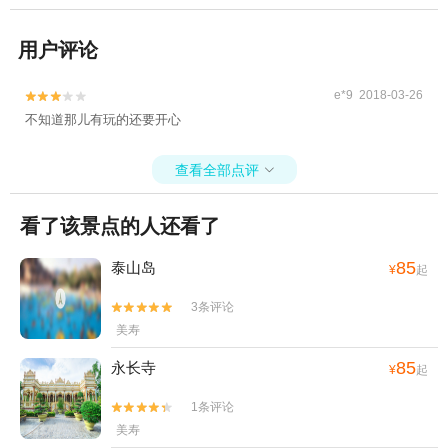
用户评论
e*9 2018-03-26


不知道那儿有玩的还要开心
查看全部点评

看了该景点的人还看了
85
泰山岛
¥
起
3条评论


美寿
85
永长寺
¥
起
1条评论


美寿