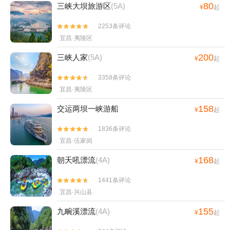
80
三峡大坝旅游区
(5A)
¥
起
2253条评论


宜昌·夷陵区
200
三峡人家
(5A)
¥
起
3358条评论


宜昌·夷陵区
158
交运两坝一峡游船
¥
起
1836条评论


宜昌·伍家岗
168
朝天吼漂流
(4A)
¥
起
1441条评论


宜昌·兴山县
155
九畹溪漂流
(4A)
¥
起