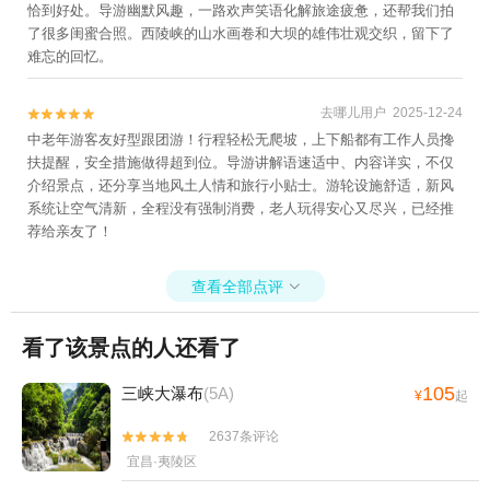
恰到好处。导游幽默风趣，一路欢声笑语化解旅途疲惫，还帮我们拍
了很多闺蜜合照。西陵峡的山水画卷和大坝的雄伟壮观交织，留下了
难忘的回忆。
去哪儿用户 2025-12-24


中老年游客友好型跟团游！行程轻松无爬坡，上下船都有工作人员搀
扶提醒，安全措施做得超到位。导游讲解语速适中、内容详实，不仅
介绍景点，还分享当地风土人情和旅行小贴士。游轮设施舒适，新风
系统让空气清新，全程没有强制消费，老人玩得安心又尽兴，已经推
荐给亲友了！
查看全部点评

看了该景点的人还看了
105
三峡大瀑布
(5A)
¥
起
2637条评论


宜昌·夷陵区