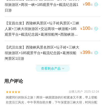
98
坝旅游区+两坝一峡+185观景平台+截流纪念园1

¥
起
日游
【宜昌出发】西陵峡风景区+坛子岭风景区+三峡
100
人家+三峡大坝旅游区+交运两坝一峡游船+185

¥
起
观景平台+截流纪念园+葛洲坝船闸+西陵峡游船
+三峡游客中心--已下线1日游
【武汉出发】西陵峡风景名胜区+坛子岭+三峡大
399
坝旅游区+185观景平台+截流纪念园+葛洲坝船

¥
起
闸景区1日游
查看剩余产品

用户评论
去哪儿用户 2025-12-24


闺蜜同行的快乐之旅！两坝一峡跟团游的行程紧凑又不累，早上登船
欣赏沿江风光，中午享用自助大餐，下午深度游三峡大坝，时间分配