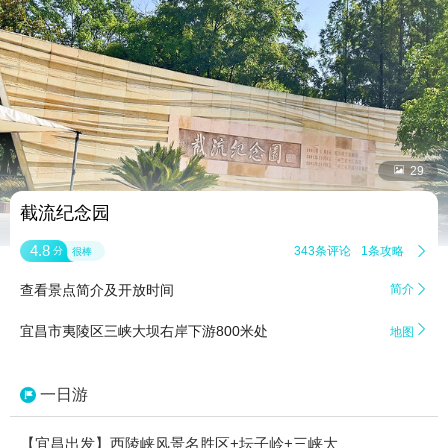


29
截流纪念园
4.8
343条评论
1条攻略

分
很棒
查看景点简介及开放时间
简介


宜昌市夷陵区三峡大坝右岸下游800米处
地图
一日游
【宜昌出发】西陵峡风景名胜区+坛子岭+三峡大