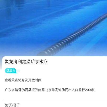
聚龙湾利鑫温矿泉水疗
3.0
分
查看景点简介及开放时间
广东省清远佛冈县振兴南路（京珠高速佛冈出入口前行200米）
暂无报价