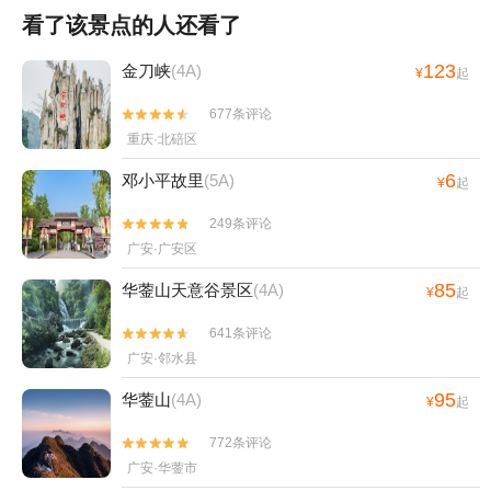
看了该景点的人还看了
123
金刀峡
(4A)
¥
起
677条评论


重庆·北碚区
6
邓小平故里
(5A)
¥
起
249条评论


广安·广安区
85
华蓥山天意谷景区
(4A)
¥
起
641条评论


广安·邻水县
95
华蓥山
(4A)
¥
起
772条评论


广安·华蓥市