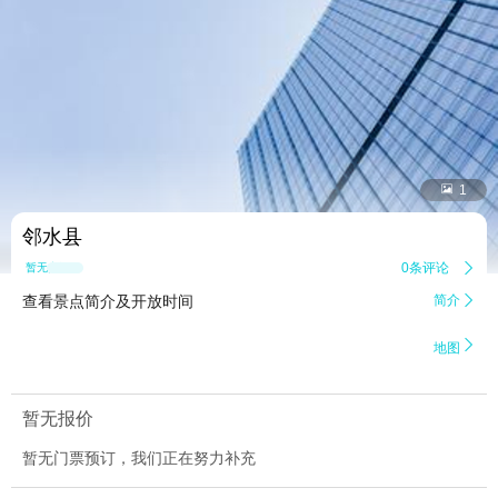


1
邻水县
0条评论

暂无点评
查看景点简介及开放时间
简介


地图
暂无报价
暂无门票预订，我们正在努力补充