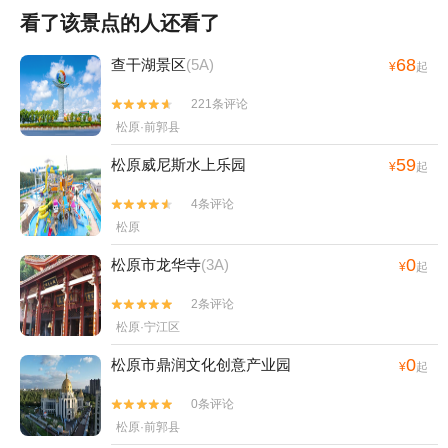
看了该景点的人还看了
68
查干湖景区
(5A)
¥
起
221条评论


松原·前郭县
59
松原威尼斯水上乐园
¥
起
4条评论


松原
0
松原市龙华寺
(3A)
¥
起
2条评论


松原·宁江区
0
松原市鼎润文化创意产业园
¥
起
0条评论


松原·前郭县