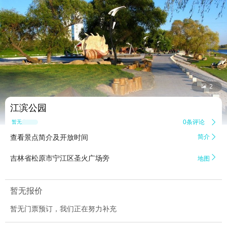


2
江滨公园
0条评论

暂无点评
查看景点简介及开放时间
简介


吉林省松原市宁江区圣火广场旁
地图
暂无报价
暂无门票预订，我们正在努力补充