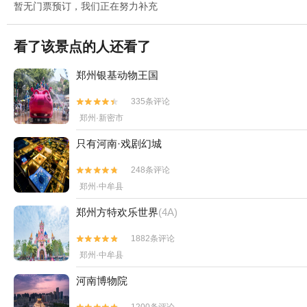
暂无门票预订，我们正在努力补充
看了该景点的人还看了
郑州银基动物王国
335条评论


郑州·新密市
只有河南·戏剧幻城
248条评论


郑州·中牟县
郑州方特欢乐世界
(4A)
1882条评论


郑州·中牟县
河南博物院