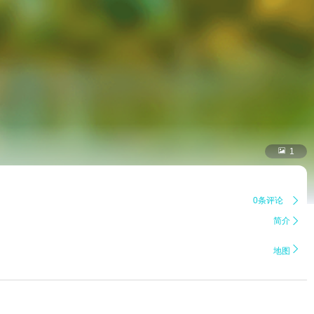

1
0条评论

简介


地图