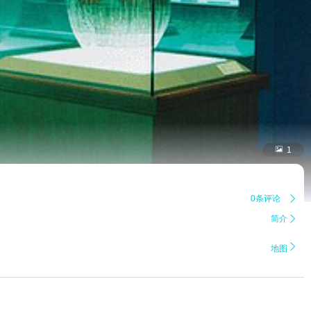

1
0条评论

简介


地图