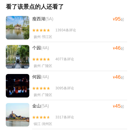
看了该景点的人还看了
95
瘦西湖
(5A)
¥
起
13934条评论


扬州·邗江区
46
个园
(4A)
¥
起
4077条评论


扬州·广陵区
46
何园
(4A)
¥
起
3095条评论


扬州·广陵区
45
金山
(5A)
¥
起
3317条评论


镇江·润州区