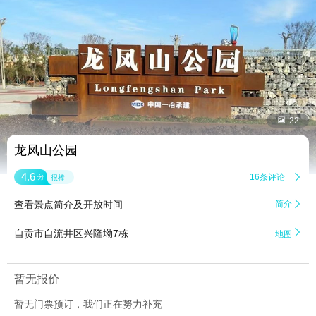


22
龙凤山公园
4.6
16条评论

分
很棒
查看景点简介及开放时间
简介


自贡市自流井区兴隆坳7栋
地图
暂无报价
暂无门票预订，我们正在努力补充