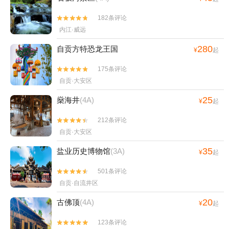
182条评论


内江·威远
280
自贡方特恐龙王国
¥
起
175条评论


自贡·大安区
25
燊海井
(4A)
¥
起
212条评论


自贡·大安区
35
盐业历史博物馆
(3A)
¥
起
501条评论


自贡·自流井区
20
古佛顶
(4A)
¥
起
123条评论

