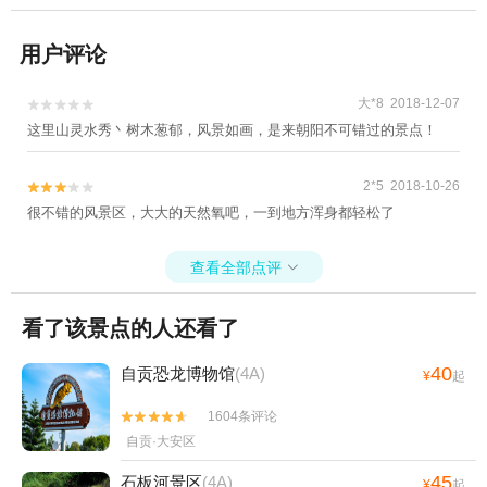
用户评论
大*8 2018-12-07


这里山灵水秀丶树木葱郁，风景如画，是来朝阳不可错过的景点！
2*5 2018-10-26


很不错的风景区，大大的天然氧吧，一到地方浑身都轻松了
查看全部点评

看了该景点的人还看了
40
自贡恐龙博物馆
(4A)
¥
起
1604条评论


自贡·大安区
45
石板河景区
(4A)
¥
起