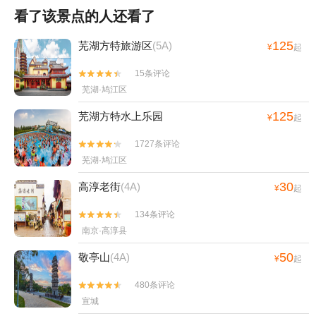
看了该景点的人还看了
125
芜湖方特旅游区
(5A)
¥
起
15条评论


芜湖·鸠江区
125
芜湖方特水上乐园
¥
起
1727条评论


芜湖·鸠江区
30
高淳老街
(4A)
¥
起
134条评论


南京·高淳县
50
敬亭山
(4A)
¥
起
480条评论


宣城