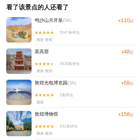
看了该景点的人还看了
110
鸣沙山月牙泉
(5A)
¥
起
5547条评论


酒泉·敦煌
48
莫高窟
¥
起
3428条评论


酒泉·敦煌
58
敦煌光电博览园
(3A)
¥
起
2条评论


酒泉
158
敦煌博物馆
¥
起
242条评论


酒泉·敦煌