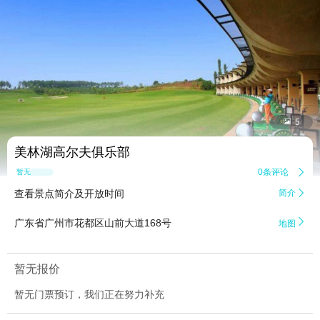


5
美林湖高尔夫俱乐部
0条评论

暂无点评
查看景点简介及开放时间
简介


广东省广州市花都区山前大道168号
地图
暂无报价
暂无门票预订，我们正在努力补充