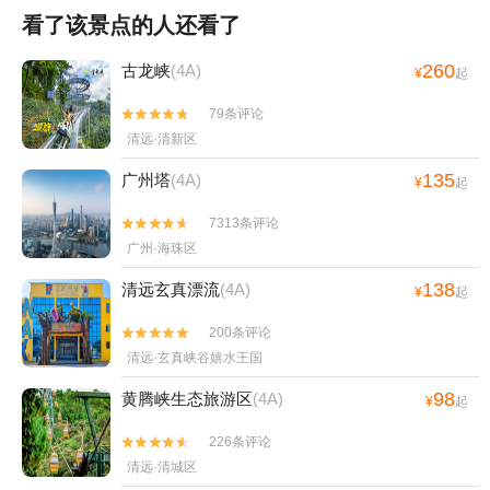
看了该景点的人还看了
260
古龙峡
(4A)
¥
起
79条评论


清远·清新区
135
广州塔
(4A)
¥
起
7313条评论


广州·海珠区
138
清远玄真漂流
(4A)
¥
起
200条评论


清远·玄真峡谷嬉水王国
98
黄腾峡生态旅游区
(4A)
¥
起
226条评论


清远·清城区